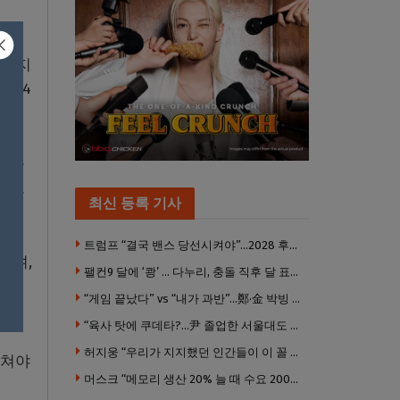
접 지
후 4
다.
거구를
분으로
최신 등록 기사
트럼프 “결국 밴스 당선시켜야”…2028 후계 구도 힘 싣나
라며,
팰컨9 달에 ‘쾅’ … 다누리, 충돌 직후 달 표면 촬영 유일 탐사선
 바
“게임 끝났다” vs “내가 과반”…鄭·金 박빙 전대 서로 우위 주장
“육사 탓에 쿠데타?…尹 졸업한 서울대도 없애야 하나”
허지웅 “우리가 지지했던 인간들이 이 꼴 만들었다”
마쳐야
머스크 “메모리 생산 20% 늘 때 수요 200% 증가” … 반도체 매출 1조달러 눈 앞