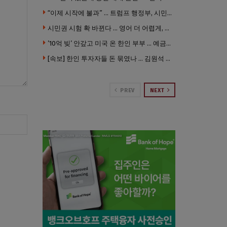
“이제 시작에 불과” … 트럼프 행정부, 시민권 박탈 본격화
시민권 시험 확 바뀐다 … 영어 더 어렵게, 민간시험 도입 추진
’10억 빚’ 안갚고 미국 온 한인 부부 … 예금보험공사, 미국서 소송
[속보] 한인 투자자들 돈 묶였나 … 김원석 회사들 챕터7 강제파산·자진파산 잇따라 신청
PREV
NEXT