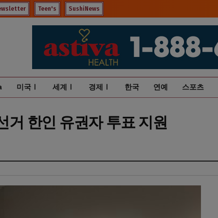
ewsletter
Teen's
SushiNews
a
미국Ⅰ
세계Ⅰ
경제Ⅰ
한국
연예
스포츠
별선거 한인 유권자 투표 지원