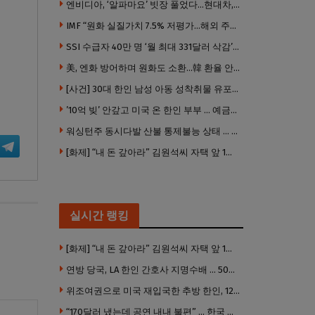
엔비디아, ‘알파마요’ 빗장 풀었다…현대차, 자율주행 속도내나
IMF “원화 실질가치 7.5% 저평가…해외 주식투자 영향”
SSI 수급자 40만 명 ‘월 최대 331달러 삭감’ 위기…10만 명은 수급자격 상실
美, 엔화 방어하며 원화도 소환…韓 환율 안정 ‘우군’ 되나
[사건] 30대 한인 남성 아동 성착취물 유포 혐의로 체포
’10억 빚’ 안갚고 미국 온 한인 부부 … 예금보험공사, 미국서 소송
워싱턴주 동시다발 산불 통제불능 상태 … 이재민 수십만명
[화제] “내 돈 갚아라” 김원석씨 자택 앞 1인 광대 시위 … 한인 투자사, “108만 달러 못받아”
실시간 랭킹
[화제] “내 돈 갚아라” 김원석씨 자택 앞 1인 광대 시위 … 한인 투자사, “108만 달러 못받아”
연방 당국, LA 한인 간호사 지명수배 … 500만 달러 메디캐어 사기, 선고 직전 한국 도주
위조여권으로 미국 재입국한 추방 한인, 120만 달러 은행 사기 행각
“170달러 냈는데 공연 내내 불편” … 한국 코미디언 LA공연, 음향 불량에 외모 비하 개그 논란