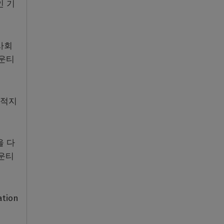
인 기
사회
카운티
 적지
을 다
카운티
tion