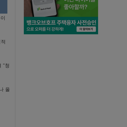
록이
법적
 “청
나 올