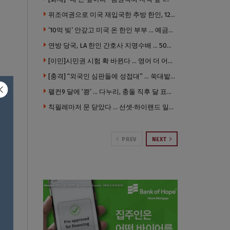
위조여권으로 미국 재입국한 추방 한인, 120만 달러 은행 사기 행각
’10억 빚’ 안갚고 미국 온 한인 부부 … 예금보험공사, 미국서 소송
연방 당국, LA 한인 간호사 지명수배 … 500만 달러 메디캐어 사기, 선고 직전 한국 도주
[이민]시민권 시험 확 바뀐다 … 영어 더 어렵게, 민간시험 도입 추진
[충격] “외국인 심판들에 성접대” … 쑥대밭된 축협 어디까지 추락하나
팰컨9 달에 ‘쾅’ … 다누리, 충돌 직후 달 표면 촬영 유일 탐사선
칙필레마저 문 닫았다 … 선셋·하이랜드 일대 ‘황량한 거리’로
PREV
NEXT