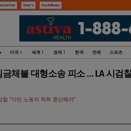
ewsletter
Teen's
SushiNews
a
미국Ⅰ
세계Ⅰ
경제Ⅰ
한국
연예
스포츠
, 임금체불 대형소송 피소 … LA 시검
검찰 “이민 노동자 착취 중단해야”