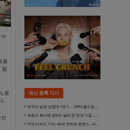
 마
등을
 혐
 노동
최신 등록 기사
다.
외국인 심판 성접대 7경기 … 2002 월드컵 4강 신화도 흔들
트럼프 회사에 200만 달러 준 한국 기업 … 민주당 뇌물의혹 조사
루션
77세 리처드 기어, 48세 연하와 로맨스…아들과 3살 차