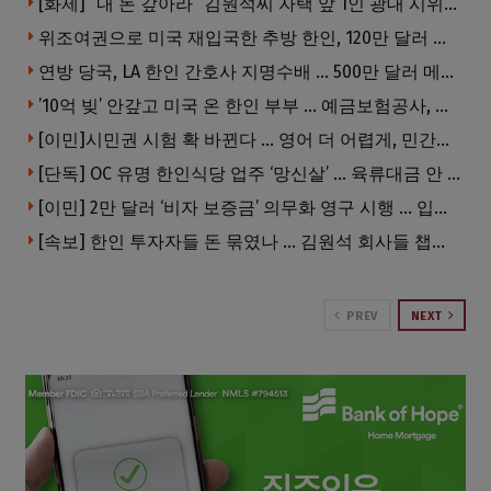
[화제] “내 돈 갚아라” 김원석씨 자택 앞 1인 광대 시위 … 한인 투자사, “108만 달러 못받아”
위조여권으로 미국 재입국한 추방 한인, 120만 달러 은행 사기 행각
연방 당국, LA 한인 간호사 지명수배 … 500만 달러 메디캐어 사기, 선고 직전 한국 도주
’10억 빚’ 안갚고 미국 온 한인 부부 … 예금보험공사, 미국서 소송
[이민]시민권 시험 확 바뀐다 … 영어 더 어렵게, 민간시험 도입 추진
[단독] OC 유명 한인식당 업주 ‘망신살’ … 육류대금 안 갚자 식당서 공개추심
[이민] 2만 달러 ‘비자 보증금’ 의무화 영구 시행 … 입국 문턱 더 높아진다.
[속보] 한인 투자자들 돈 묶였나 … 김원석 회사들 챕터7 강제파산·자진파산 잇따라 신청
PREV
NEXT