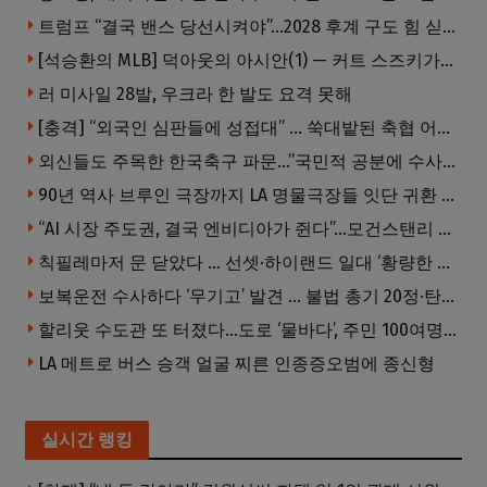
트럼프 “결국 밴스 당선시켜야”…2028 후계 구도 힘 싣나
[석승환의 MLB] 덕아웃의 아시안(1) — 커트 스즈키가 우리에게 묻는 것
러 미사일 28발, 우크라 한 발도 요격 못해
[충격] “외국인 심판들에 성접대” … 쑥대밭된 축협 어디까지 추락하나
외신들도 주목한 한국축구 파문…”국민적 공분에 수사 재개”
90년 역사 브루인 극장까지 LA 명물극장들 잇단 귀환 … 할리웃 경기 살아났다
“AI 시장 주도권, 결국 엔비디아가 쥔다”…모건스탠리 장담
칙필레마저 문 닫았다 … 선셋·하이랜드 일대 ‘황량한 거리’로
보복운전 수사하다 ‘무기고’ 발견 … 불법 총기 20정·탄약 2만 발 압수
할리웃 수도관 또 터졌다…도로 ‘물바다’, 주민 100여명 영향
LA 메트로 버스 승객 얼굴 찌른 인종증오범에 종신형
실시간 랭킹