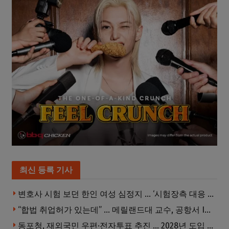
최신 등록 기사
변호사 시험 보던 한인 여성 심정지 … ‘시험장측 대응 부적절’ 소송
“합법 취업허가 있는데” … 메릴랜드대 교수, 공항서 ICE에 체포, 구금 중
동포청, 재외국민 우편·전자투표 추진 … 2028년 도입 목표