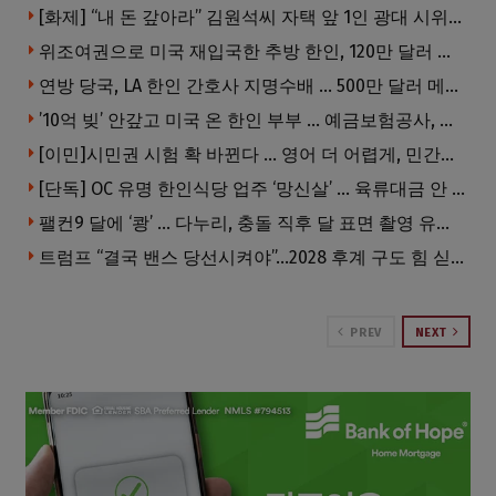
[화제] “내 돈 갚아라” 김원석씨 자택 앞 1인 광대 시위 … 한인 투자사, “108만 달러 못받아”
위조여권으로 미국 재입국한 추방 한인, 120만 달러 은행 사기 행각
연방 당국, LA 한인 간호사 지명수배 … 500만 달러 메디캐어 사기, 선고 직전 한국 도주
’10억 빚’ 안갚고 미국 온 한인 부부 … 예금보험공사, 미국서 소송
[이민]시민권 시험 확 바뀐다 … 영어 더 어렵게, 민간시험 도입 추진
[단독] OC 유명 한인식당 업주 ‘망신살’ … 육류대금 안 갚자 식당서 공개추심
팰컨9 달에 ‘쾅’ … 다누리, 충돌 직후 달 표면 촬영 유일 탐사선
트럼프 “결국 밴스 당선시켜야”…2028 후계 구도 힘 싣나
PREV
NEXT