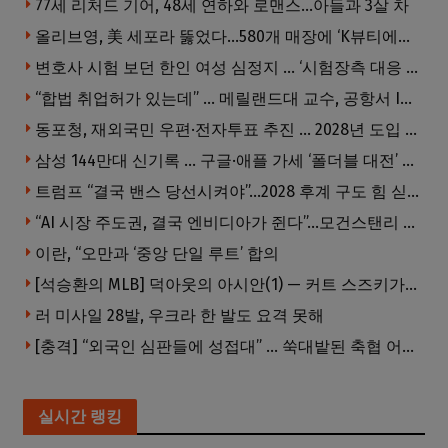
77세 리처드 기어, 48세 연하와 로맨스…아들과 3살 차
올리브영, 美 세포라 뚫었다…580개 매장에 ‘K뷰티에딧’ 론칭
변호사 시험 보던 한인 여성 심정지 … ‘시험장측 대응 부적절’ 소송
“합법 취업허가 있는데” … 메릴랜드대 교수, 공항서 ICE에 체포, 구금 중
동포청, 재외국민 우편·전자투표 추진 … 2028년 도입 목표
삼성 144만대 신기록 … 구글·애플 가세 ‘폴더블 대전’ 열린다
트럼프 “결국 밴스 당선시켜야”…2028 후계 구도 힘 싣나
“AI 시장 주도권, 결국 엔비디아가 쥔다”…모건스탠리 장담
이란, “오만과 ‘중앙 단일 루트’ 합의
[석승환의 MLB] 덕아웃의 아시안(1) — 커트 스즈키가 우리에게 묻는 것
러 미사일 28발, 우크라 한 발도 요격 못해
[충격] “외국인 심판들에 성접대” … 쑥대밭된 축협 어디까지 추락하나
실시간 랭킹