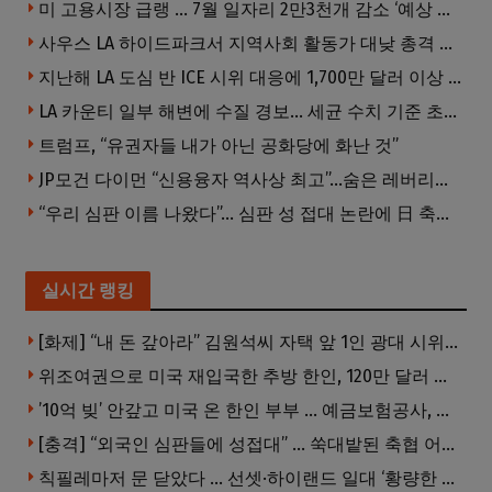
미 고용시장 급랭 … 7월 일자리 2만3천개 감소 ‘예상 밖 쇼크’
사우스 LA 하이드파크서 지역사회 활동가 대낮 총격 사망… 용의자 도주
지난해 LA 도심 반 ICE 시위 대응에 1,700만 달러 이상 지출… LAPD, 대규모 시위 대비 강화 필요
LA 카운티 일부 해변에 수질 경보… 세균 수치 기준 초과, 입수 자제 당부
트럼프, “유권자들 내가 아닌 공화당에 화난 것”
JP모건 다이먼 “신용융자 역사상 최고”…숨은 레버리지 경고
“우리 심판 이름 나왔다”… 심판 성 접대 논란에 日 축구계 발칵
실시간 랭킹
[화제] “내 돈 갚아라” 김원석씨 자택 앞 1인 광대 시위 … 한인 투자사, “108만 달러 못받아”
위조여권으로 미국 재입국한 추방 한인, 120만 달러 은행 사기 행각
’10억 빚’ 안갚고 미국 온 한인 부부 … 예금보험공사, 미국서 소송
[충격] “외국인 심판들에 성접대” … 쑥대밭된 축협 어디까지 추락하나
칙필레마저 문 닫았다 … 선셋·하이랜드 일대 ‘황량한 거리’로