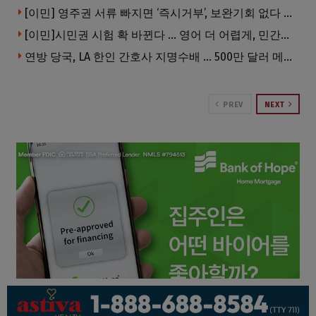
[이민] 영주권 서류 빠지면 ‘즉시거부’, 보완기회 없다 … 이민심사 8월부터 확 바뀐다
[이민]시민권 시험 확 바뀐다 … 영어 더 어렵게, 민간시험 도입 추진
연방 당국, LA 한인 간호사 지명수배 … 500만 달러 메디캐어 사기, 선고 직전 한국 도주
PREV
NEXT