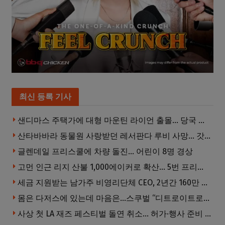
최신 등록 기사
샌디마스 주택가에 대형 마운틴 라이언 출몰… 당국 긴급 대응, 주민 접근 자제 당부
산타바바라 동물원 사랑받던 레서판다 루비 사망… 갓 태어난 새끼 2마리 잃은 지 수주 만
글렌데일 프리스쿨에 차량 돌진… 어린이 8명 경상
고먼 인근 리지 산불 1,000에이커로 확산… 5번 프리웨이 양방향 전면 폐쇄
세금 지원받는 남가주 비영리단체 CEO, 2년간 160만 달러 이상 받아… 미사용 휴가수당만 수십만 달러
몸은 다저스에 있는데 마음은…스쿠벌 “디트로이트로 돌아가고파”
사상 첫 LA 재즈 페스티벌 돌연 취소… 허가·행사 준비 문제로 일정 변경