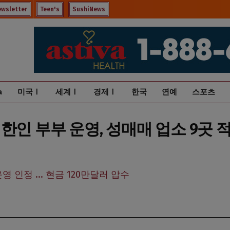
ewsletter
Teen's
SushiNews
a
미국Ⅰ
세계Ⅰ
경제Ⅰ
한국
연예
스포츠
” 한인 부부 운영, 성매매 업소 9곳 
 인정 ... 현금 120만달러 압수