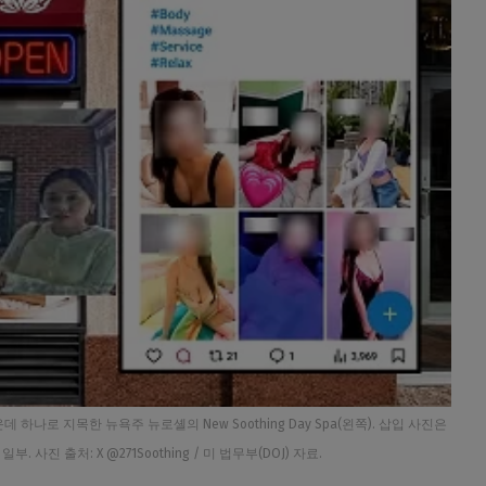
하나로 지목한 뉴욕주 뉴로셸의 New Soothing Day Spa(왼쪽). 삽입 사진은
 사진 출처: X @271Soothing / 미 법무부(DOJ) 자료.