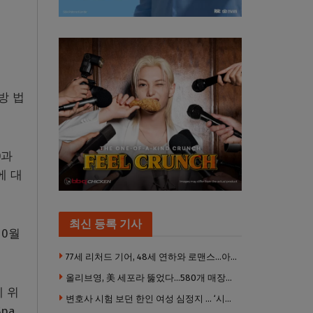
방 법
)과
에 대
최신 등록 기사
10월
77세 리처드 기어, 48세 연하와 로맨스…아들과 3살 차
올리브영, 美 세포라 뚫었다…580개 매장에 ‘K뷰티에딧’ 론칭
 위
변호사 시험 보던 한인 여성 심정지 … ‘시험장측 대응 부적절’ 소송
pa