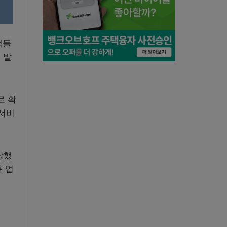
료.
객들
 발
로 확
 서비
당했
 업