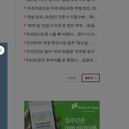
위조여권으로 미국 재입국한 추방 한인, 120만 달러 은행 사기 행각
연방 당국, LA 한인 간호사 지명수배 … 500만 달러 메디캐어 사기, 선고 직전 한국 도주
’10억 빚’ 안갚고 미국 온 한인 부부 … 예금보험공사, 미국서 소송
[이민]시민권 시험 확 바뀐다 … 영어 더 어렵게, 민간시험 도입 추진
[단독] OC 유명 한인식당 업주 ‘망신살’ … 육류대금 안 갚자 식당서 공개추심
[이민] 2만 달러 ‘비자 보증금’ 의무화 영구 시행 … 입국 문턱 더 높아진다.
[속보] 한인 투자자들 돈 묶였나 … 김원석 회사들 챕터7 강제파산·자진파산 잇따라 신청
PREV
NEXT