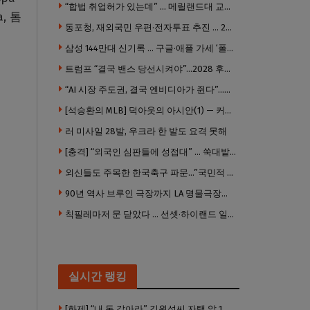
“합법 취업허가 있는데” … 메릴랜드대 교수, 공항서 ICE에 체포, 구금 중
, 톰
동포청, 재외국민 우편·전자투표 추진 … 2028년 도입 목표
삼성 144만대 신기록 … 구글·애플 가세 ‘폴더블 대전’ 열린다
트럼프 “결국 밴스 당선시켜야”…2028 후계 구도 힘 싣나
“AI 시장 주도권, 결국 엔비디아가 쥔다”…모건스탠리 장담
[석승환의 MLB] 덕아웃의 아시안(1) — 커트 스즈키가 우리에게 묻는 것
러 미사일 28발, 우크라 한 발도 요격 못해
[충격] “외국인 심판들에 성접대” … 쑥대밭된 축협 어디까지 추락하나
외신들도 주목한 한국축구 파문…”국민적 공분에 수사 재개”
90년 역사 브루인 극장까지 LA 명물극장들 잇단 귀환 … 할리웃 경기 살아났다
칙필레마저 문 닫았다 … 선셋·하이랜드 일대 ‘황량한 거리’로
실시간 랭킹
[화제] “내 돈 갚아라” 김원석씨 자택 앞 1인 광대 시위 … 한인 투자사, “108만 달러 못받아”