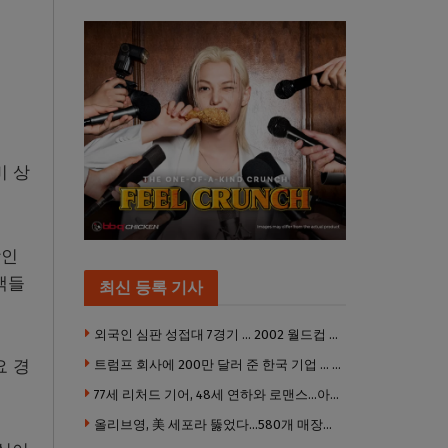
비 상
장인
객들
최신 등록 기사
외국인 심판 성접대 7경기 … 2002 월드컵 4강 신화도 흔들
요 경
트럼프 회사에 200만 달러 준 한국 기업 … 민주당 뇌물의혹 조사
77세 리처드 기어, 48세 연하와 로맨스…아들과 3살 차
올리브영, 美 세포라 뚫었다…580개 매장에 ‘K뷰티에딧’ 론칭