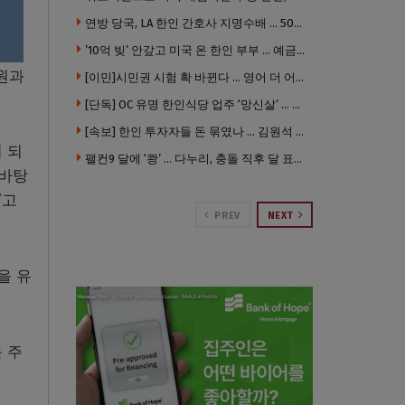
 찾
연방 당국, LA 한인 간호사 지명수배 … 500만 달러 메디캐어 사기, 선고 직전 한국 도주
’10억 빚’ 안갚고 미국 온 한인 부부 … 예금보험공사, 미국서 소송
직원과
[이민]시민권 시험 확 바뀐다 … 영어 더 어렵게, 민간시험 도입 추진
[단독] OC 유명 한인식당 업주 ‘망신살’ … 육류대금 안 갚자 식당서 공개추심
[속보] 한인 투자자들 돈 묶였나 … 김원석 회사들 챕터7 강제파산·자진파산 잇따라 신청
 되
팰컨9 달에 ‘쾅’ … 다누리, 충돌 직후 달 표면 촬영 유일 탐사선
 바탕
”고
PREV
NEXT
을 유
 주