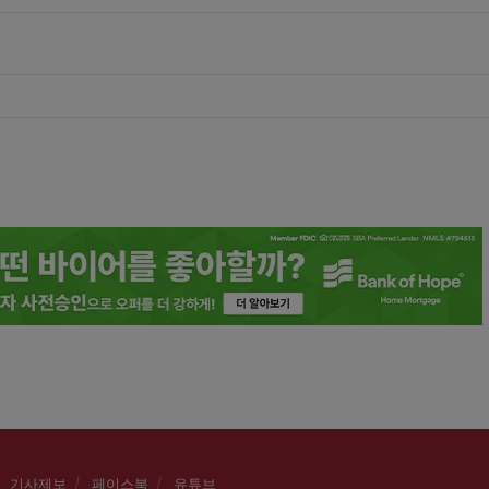
기사제보
페이스북
유튜브