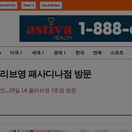
ewsletter
Teen's
SushiNews
a
미국Ⅰ
세계Ⅰ
경제Ⅰ
한국
연예
스포츠
호 올리브영 패사디나점 방문
인…29일 LA 올리브영 1호점 방문