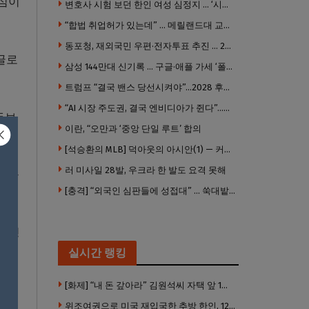
관심이
변호사 시험 보던 한인 여성 심정지 … ‘시험장측 대응 부적절’ 소송
“합법 취업허가 있는데” … 메릴랜드대 교수, 공항서 ICE에 체포, 구금 중
동포청, 재외국민 우편·전자투표 추진 … 2028년 도입 목표
 글로
삼성 144만대 신기록 … 구글·애플 가세 ‘폴더블 대전’ 열린다
트럼프 “결국 밴스 당선시켜야”…2028 후계 구도 힘 싣나
“AI 시장 주도권, 결국 엔비디아가 쥔다”…모건스탠리 장담
두보
이란, “오만과 ‘중앙 단일 루트’ 합의
[석승환의 MLB] 덕아웃의 아시안(1) — 커트 스즈키가 우리에게 묻는 것
러 미사일 28발, 우크라 한 발도 요격 못해
역을
[충격] “외국인 심판들에 성접대” … 쑥대밭된 축협 어디까지 추락하나
 형성
북미
실시간 랭킹
[화제] “내 돈 갚아라” 김원석씨 자택 앞 1인 광대 시위 … 한인 투자사, “108만 달러 못받아”
위조여권으로 미국 재입국한 추방 한인, 120만 달러 은행 사기 행각