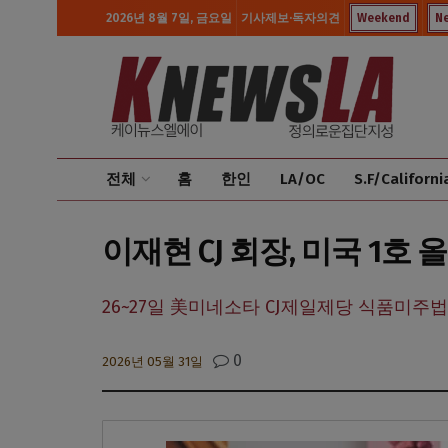
2026년 8월 7일, 금요일
기사제보·독자의견
Weekend
N
전체
홈
한인
LA/OC
S.F/Californi
이재현 CJ 회장, 미국 1
26~27일 美미네소타 CJ제일제당 식품미주법
0
2026년 05월 31일