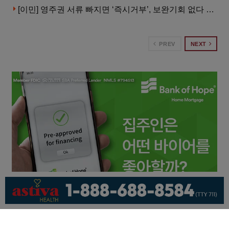
[이민] 영주권 서류 빠지면 ‘즉시거부’, 보완기회 없다 … 이민심사 8월부터 확 바뀐다
PREV
NEXT