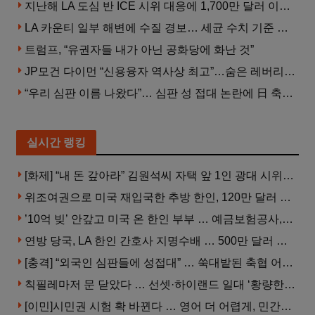
지난해 LA 도심 반 ICE 시위 대응에 1,700만 달러 이상 지출… LAPD, 대규모 시위 대비 강화 필요
LA 카운티 일부 해변에 수질 경보… 세균 수치 기준 초과, 입수 자제 당부
트럼프, “유권자들 내가 아닌 공화당에 화난 것”
JP모건 다이먼 “신용융자 역사상 최고”…숨은 레버리지 경고
“우리 심판 이름 나왔다”… 심판 성 접대 논란에 日 축구계 발칵
실시간 랭킹
[화제] “내 돈 갚아라” 김원석씨 자택 앞 1인 광대 시위 … 한인 투자사, “108만 달러 못받아”
위조여권으로 미국 재입국한 추방 한인, 120만 달러 은행 사기 행각
’10억 빚’ 안갚고 미국 온 한인 부부 … 예금보험공사, 미국서 소송
연방 당국, LA 한인 간호사 지명수배 … 500만 달러 메디캐어 사기, 선고 직전 한국 도주
[충격] “외국인 심판들에 성접대” … 쑥대밭된 축협 어디까지 추락하나
칙필레마저 문 닫았다 … 선셋·하이랜드 일대 ‘황량한 거리’로
[이민]시민권 시험 확 바뀐다 … 영어 더 어렵게, 민간시험 도입 추진