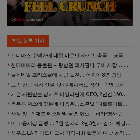
최신 등록 기사
샌디마스 주택가에 대형 마운틴 라이언 출몰… 당국 긴급 대응, 주민 접근 자제 당부
산타바바라 동물원 사랑받던 레서판다 루비 사망… 갓 태어난 새끼 2마리 잃은 지 수주 만
글렌데일 프리스쿨에 차량 돌진… 어린이 8명 경상
고먼 인근 리지 산불 1,000에이커로 확산… 5번 프리웨이 양방향 전면 폐쇄
세금 지원받는 남가주 비영리단체 CEO, 2년간 160만 달러 이상 받아… 미사용 휴가수당만 수십만 달러
몸은 다저스에 있는데 마음은…스쿠벌 “디트로이트로 돌아가고파”
사상 첫 LA 재즈 페스티벌 돌연 취소… 허가·행사 준비 문제로 일정 변경
미 고용시장 급랭 … 7월 일자리 2만3천개 감소 ‘예상 밖 쇼크’
사우스 LA 하이드파크서 지역사회 활동가 대낮 총격 사망… 용의자 도주