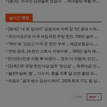
[충격] “외국인 심판들에 성접대” … 쑥대밭된 축협 어디까지 추락하나
실시간 랭킹
[화제] “내 돈 갚아라” 김원석씨 자택 앞 1인 광대 시위 … 한인 투자사, “108만 달러 못받아”
위조여권으로 미국 재입국한 추방 한인, 120만 달러 은행 사기 행각
’10억 빚’ 안갚고 미국 온 한인 부부 … 예금보험공사, 미국서 소송
연방 당국, LA 한인 간호사 지명수배 … 500만 달러 메디캐어 사기, 선고 직전 한국 도주
[이민]시민권 시험 확 바뀐다 … 영어 더 어렵게, 민간시험 도입 추진
[단독] OC 유명 한인식당 업주 ‘망신살’ … 육류대금 안 갚자 식당서 공개추심
팰컨9 달에 ‘쾅’ … 다누리, 충돌 직후 달 표면 촬영 유일 탐사선
트럼프 “결국 밴스 당선시켜야”…2028 후계 구도 힘 싣나
PREV
NEXT