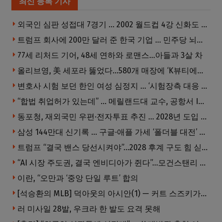
최신 등록 기사
외국인 심판 성접대 7경기 … 2002 월드컵 4강 신화도 흔들
트럼프 회사에 200만 달러 준 한국 기업 … 민주당 뇌물의혹 조사
77세 리처드 기어, 48세 연하와 로맨스…아들과 3살 차
올리브영, 美 세포라 뚫었다…580개 매장에 ‘K뷰티에딧’ 론칭
변호사 시험 보던 한인 여성 심정지 … ‘시험장측 대응 부적절’ 소송
“합법 취업허가 있는데” … 메릴랜드대 교수, 공항서 ICE에 체포, 구금 중
동포청, 재외국민 우편·전자투표 추진 … 2028년 도입 목표
삼성 144만대 신기록 … 구글·애플 가세 ‘폴더블 대전’ 열린다
트럼프 “결국 밴스 당선시켜야”…2028 후계 구도 힘 싣나
“AI 시장 주도권, 결국 엔비디아가 쥔다”…모건스탠리 장담
이란, “오만과 ‘중앙 단일 루트’ 합의
[석승환의 MLB] 덕아웃의 아시안(1) — 커트 스즈키가 우리에게 묻는 것
러 미사일 28발, 우크라 한 발도 요격 못해