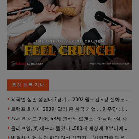
최신 등록 기사
외국인 심판 성접대 7경기 … 2002 월드컵 4강 신화도 흔들
트럼프 회사에 200만 달러 준 한국 기업 … 민주당 뇌물의혹 조사
77세 리처드 기어, 48세 연하와 로맨스…아들과 3살 차
올리브영, 美 세포라 뚫었다…580개 매장에 ‘K뷰티에딧’ 론칭
변호사 시험 보던 한인 여성 심정지 … ‘시험장측 대응 부적절’ 소송