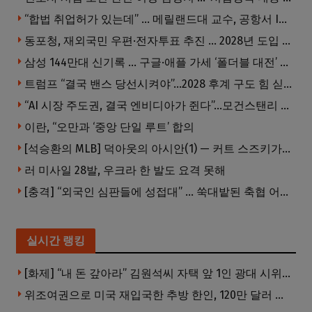
“합법 취업허가 있는데” … 메릴랜드대 교수, 공항서 ICE에 체포, 구금 중
동포청, 재외국민 우편·전자투표 추진 … 2028년 도입 목표
삼성 144만대 신기록 … 구글·애플 가세 ‘폴더블 대전’ 열린다
트럼프 “결국 밴스 당선시켜야”…2028 후계 구도 힘 싣나
“AI 시장 주도권, 결국 엔비디아가 쥔다”…모건스탠리 장담
이란, “오만과 ‘중앙 단일 루트’ 합의
[석승환의 MLB] 덕아웃의 아시안(1) — 커트 스즈키가 우리에게 묻는 것
러 미사일 28발, 우크라 한 발도 요격 못해
[충격] “외국인 심판들에 성접대” … 쑥대밭된 축협 어디까지 추락하나
실시간 랭킹
[화제] “내 돈 갚아라” 김원석씨 자택 앞 1인 광대 시위 … 한인 투자사, “108만 달러 못받아”
위조여권으로 미국 재입국한 추방 한인, 120만 달러 은행 사기 행각