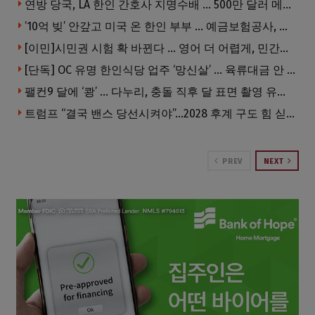
연방 당국, LA 한인 간호사 지명수배 … 500만 달러 메디캐어 사기, 선고 직전 한국 도주
’10억 빚’ 안갚고 미국 온 한인 부부 … 예금보험공사, 미국서 소송
[이민]시민권 시험 확 바뀐다 … 영어 더 어렵게, 민간시험 도입 추진
[단독] OC 유명 한인식당 업주 ‘망신살’ … 육류대금 안 갚자 식당서 공개추심
팰컨9 달에 ‘쾅’ … 다누리, 충돌 직후 달 표면 촬영 유일 탐사선
트럼프 “결국 밴스 당선시켜야”…2028 후계 구도 힘 싣나
PREV
NEXT