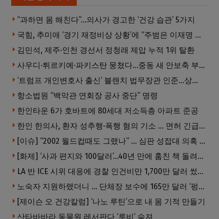
“과하면 몸 해친다”…의사가 경고한 ‘건강 습관’ 5가지
국힘, 추미애 ‘경기 재정비상 상황’에 “주범은 이재명 전 지사”
김민석, 제주·인천 경선서 정청래 제압 누적 1위 탈환
사우디·튀르키예·파키스탄 뭉쳤다…중동 새 안보축 부상하나
‘트럼프 개인변호사 출신’ 블랜치 법무장관 인준…상원 50대49 가결
항소법원 “백악관 연회장 공사 중단” 명령
한인타운 6가 호바트에 80세대 저소득층 아파트 준공
한인 한의사, 환자 성추행·폭행 혐의 기소 … 면허 긴급정지
[이슈] “2002 월드컵때도 그랬나” … 심판 성접대 의혹 해외로 일파만파, 4강 신화까지 불똥
[화제] ‘사과 편지와 100달러’…40년 만에 훔친 책 돌려준 절도범
LA 반 ICE 시위 대응에 경찰 인건비만 1,700만 달러 썼다.
노숙자 지원하랬더니 … 단체장 보수에 165만 달러 ‘펑펑’
[제이슨 오 건강칼럼] ‘나노 루틴’으로 내 몸 기적 만들기
산타바바라 동물원 레서판다 ‘루비’ 숨져