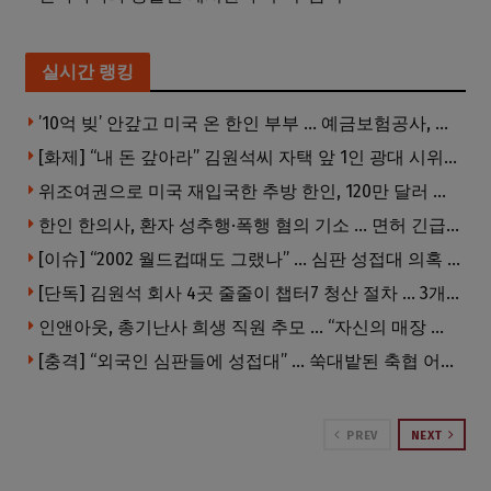
실시간 랭킹
’10억 빚’ 안갚고 미국 온 한인 부부 … 예금보험공사, 미국서 소송
[화제] “내 돈 갚아라” 김원석씨 자택 앞 1인 광대 시위 … 한인 투자사, “108만 달러 못받아”
위조여권으로 미국 재입국한 추방 한인, 120만 달러 은행 사기 행각
한인 한의사, 환자 성추행·폭행 혐의 기소 … 면허 긴급정지
[이슈] “2002 월드컵때도 그랬나” … 심판 성접대 의혹 해외로 일파만파, 4강 신화까지 불똥
[단독] 김원석 회사 4곳 줄줄이 챕터7 청산 절차 … 3개 법인 같은 날 동시 파산 신청
인앤아웃, 총기난사 희생 직원 추모 … “자신의 매장 운영이 꿈이었다”
[충격] “외국인 심판들에 성접대” … 쑥대밭된 축협 어디까지 추락하나
PREV
NEXT