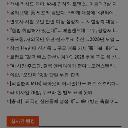
77세 리처드 기어, 48세 연하와 로맨스…아들과 3살 차
올리브영, 美 세포라 뚫었다…580개 매장에 ‘K뷰티에딧’ 론칭
변호사 시험 보던 한인 여성 심정지 … ‘시험장측 대응 부적절’ 소송
“합법 취업허가 있는데” … 메릴랜드대 교수, 공항서 ICE에 체포, 구금 중
동포청, 재외국민 우편·전자투표 추진 … 2028년 도입 목표
삼성 144만대 신기록 … 구글·애플 가세 ‘폴더블 대전’ 열린다
트럼프 “결국 밴스 당선시켜야”…2028 후계 구도 힘 싣나
“AI 시장 주도권, 결국 엔비디아가 쥔다”…모건스탠리 장담
이란, “오만과 ‘중앙 단일 루트’ 합의
[석승환의 MLB] 덕아웃의 아시안(1) — 커트 스즈키가 우리에게 묻는 것
러 미사일 28발, 우크라 한 발도 요격 못해
[충격] “외국인 심판들에 성접대” … 쑥대밭된 축협 어디까지 추락하나
실시간 랭킹