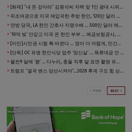
[화제] “내 돈 갚아라” 김원석씨 자택 앞 1인 광대 시위 … 한인 투자사, “108만 달러 못받아”
위조여권으로 미국 재입국한 추방 한인, 120만 달러 은행 사기 행각
연방 당국, LA 한인 간호사 지명수배 … 500만 달러 메디캐어 사기, 선고 직전 한국 도주
’10억 빚’ 안갚고 미국 온 한인 부부 … 예금보험공사, 미국서 소송
[이민]시민권 시험 확 바뀐다 … 영어 더 어렵게, 민간시험 도입 추진
[단독] OC 유명 한인식당 업주 ‘망신살’ … 육류대금 안 갚자 식당서 공개추심
팰컨9 달에 ‘쾅’ … 다누리, 충돌 직후 달 표면 촬영 유일 탐사선
트럼프 “결국 밴스 당선시켜야”…2028 후계 구도 힘 싣나
PREV
NEXT