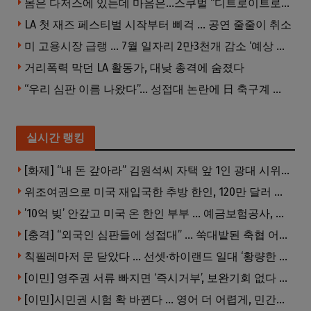
몸은 다저스에 있는데 마음은…스쿠벌 “디트로이트로 돌아가고파”
LA 첫 재즈 페스티벌 시작부터 삐걱 … 공연 줄줄이 취소
미 고용시장 급랭 … 7월 일자리 2만3천개 감소 ‘예상 밖 쇼크’
거리폭력 막던 LA 활동가, 대낮 총격에 숨졌다
“우리 심판 이름 나왔다”… 성접대 논란에 日 축구계 발칵
실시간 랭킹
[화제] “내 돈 갚아라” 김원석씨 자택 앞 1인 광대 시위 … 한인 투자사, “108만 달러 못받아”
위조여권으로 미국 재입국한 추방 한인, 120만 달러 은행 사기 행각
’10억 빚’ 안갚고 미국 온 한인 부부 … 예금보험공사, 미국서 소송
[충격] “외국인 심판들에 성접대” … 쑥대밭된 축협 어디까지 추락하나
칙필레마저 문 닫았다 … 선셋·하이랜드 일대 ‘황량한 거리’로
[이민] 영주권 서류 빠지면 ‘즉시거부’, 보완기회 없다 … 이민심사 8월부터 확 바뀐다
[이민]시민권 시험 확 바뀐다 … 영어 더 어렵게, 민간시험 도입 추진