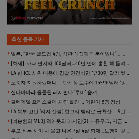
최신 등록 기사
일본, “한국 월드컵 4강, 심판 성접대 덕분이었나” … 의혹눈덩이
[화제] ‘사과 편지와 100달러’…40년 만에 훔친 책 돌려준 절도범
LA 반 ICE 시위 대응에 경찰 인건비만 1,700만 달러 썼다.
노숙자 지원하랬더니 … 단체장 보수에 165만 달러 ‘펑펑’
산타바바라 동물원 레서판다 ‘루비’ 숨져
글렌데일 프리스쿨에 차량 돌진 … 어린이 8명 경상
LA 북부 고먼 ‘리지 산불’, 헝그리 밸리로 급확산 … 5번 Fwy 양방향 전면 폐쇄
[석승환의 MLB] 덕아웃의 아시안(2) — 쥬우크, 지금 괜찮아요?
부모 잠든 사이 차 몰고 나온 7살·4살 형제…보행자 덮쳐 중태