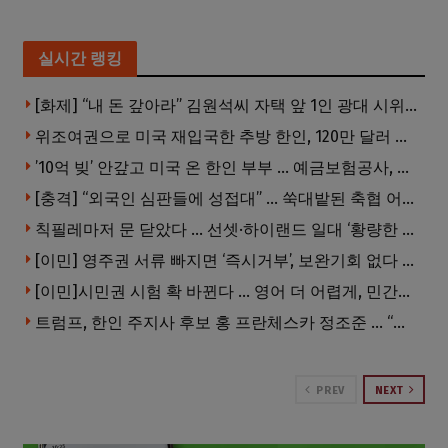
실시간 랭킹
[화제] “내 돈 갚아라” 김원석씨 자택 앞 1인 광대 시위 … 한인 투자사, “108만 달러 못받아”
위조여권으로 미국 재입국한 추방 한인, 120만 달러 은행 사기 행각
’10억 빚’ 안갚고 미국 온 한인 부부 … 예금보험공사, 미국서 소송
[충격] “외국인 심판들에 성접대” … 쑥대밭된 축협 어디까지 추락하나
칙필레마저 문 닫았다 … 선셋·하이랜드 일대 ‘황량한 거리’로
[이민] 영주권 서류 빠지면 ‘즉시거부’, 보완기회 없다 … 이민심사 8월부터 확 바뀐다
[이민]시민권 시험 확 바뀐다 … 영어 더 어렵게, 민간시험 도입 추진
트럼프, 한인 주지사 후보 홍 프란체스카 정조준 … “미치광이다”
PREV
NEXT