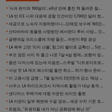
‘사과 편지와 100달러’…40년 만에 훔친 책 돌려준 절도범
LA 반 ICE 시위 대응에 경찰 인건비만 1,700만 달러 썼다.
세금으로 노숙자 지원하랬더니…단체장 보수에 165만달러 ‘펑펑’
산타바바라 동물원 사랑받던 레서판다 루비 사망… 갓 태어난 새끼 2마리 잃은 지 수주 만
글렌데일 프리스쿨에 차량 돌진… 어린이 8명 경상
LA 북부 고먼 ‘리지 산불’, 헝그리 밸리로 급확산 … 5번 Fwy 양방향 전면 폐쇄
부모 잠든 사이 차 몰고 나온 7살·4살 형제…보행자 덮쳐 중태
몸은 다저스에 있는데 마음은…스쿠벌 “디트로이트로 돌아가고파”
사상 첫 LA 재즈 페스티벌 돌연 취소… 허가·행사 준비 문제로 일정 변경
미 고용시장 급랭 … 7월 일자리 2만3천개 감소 ‘예상 밖 쇼크’
사우스 LA 하이드파크서 지역사회 활동가 대낮 총격 사망… 용의자 도주
샌디마스 주택가에 대형 마운틴 라이언 출현
LA 카운티 일부 해변에 수질 경보… 세균 수치 기준 초과, 입수 자제 당부
트럼프, “유권자들 내가 아닌 공화당에 화난 것”