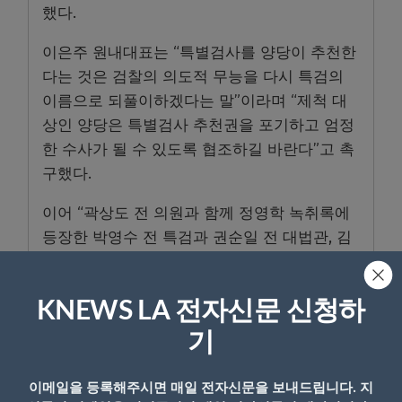
했다.
이은주 원내대표는 “특별검사를 양당이 추천한
다는 것은 검찰의 의도적 무능을 다시 특검의
이름으로 되풀이하겠다는 말”이라며 “제척 대
상인 양당은 특별검사 추천권을 포기하고 엄정
한 수사가 될 수 있도록 협조하길 바란다”고 촉
구했다.
이어 “곽상도 전 의원과 함께 정영학 녹취록에
등장한 박영수 전 특검과 권순일 전 대법관, 김
수남 전 검찰총장, 최재경 전 민정수석, 홍선근
회장, 윤창근·강한구 전 성남시의원 등 일명 50
KNEWS LA 전자신문 신청하
억 클럽 일당 모두가 수사 대상”이라고 설명했
다.
기
이메일을 등록해주시면 매일 전자신문을 보내드립니다. 지
- Copyright © KNEWSLA.COM, 무단 전재 및 재배포 금지