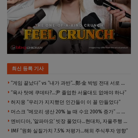
최신 등록 기사
“게임 끝났다” vs “내가 과반”…鄭·金 박빙 전대 서로 우위 주장
“육사 탓에 쿠데타?…尹 졸업한 서울대도 없애야 하나”
허지웅 “우리가 지지했던 인간들이 이 꼴 만들었다”
머스크 “메모리 생산 20% 늘 때 수요 200% 증가” … 반도체 매출 1조달러 눈 앞
엔비디아, ‘알파마요’ 빗장 풀었다…현대차, 자율주행 속도내나
IMF “원화 실질가치 7.5% 저평가…해외 주식투자 영향”