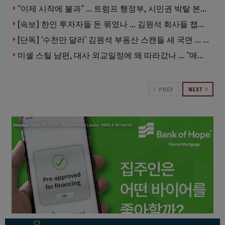
“이제 시작에 불과” … 트럼프 행정부, 시민권 박탈 본격화
[속보] 한인 투자자들 돈 묶였나 … 김원석 회사들 챕터7 강제파산·자진파산 잇따라 신청
[단독] ‘수천만 달러’ 김원석 부동산 스캔들 새 국면 … 한인 투자자들 소송 잇따라 ‘디폴트’ 절차
미셸 스틸 남편, 대사 외교일정에 왜 따라갔나 … “매우 이례적”
PREV
NEXT