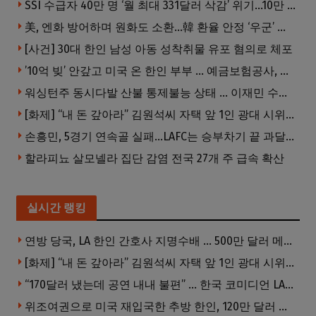
SSI 수급자 40만 명 ‘월 최대 331달러 삭감’ 위기…10만 명은 수급자격 상실
美, 엔화 방어하며 원화도 소환…韓 환율 안정 ‘우군’ 되나
[사건] 30대 한인 남성 아동 성착취물 유포 혐의로 체포
’10억 빚’ 안갚고 미국 온 한인 부부 … 예금보험공사, 미국서 소송
워싱턴주 동시다발 산불 통제불능 상태 … 이재민 수십만명
[화제] “내 돈 갚아라” 김원석씨 자택 앞 1인 광대 시위 … 한인 투자사, “108만 달러 못받아”
손흥민, 5경기 연속골 실패…LAFC는 승부차기 끝 과달라하라 격파
할라피뇨 살모넬라 집단 감염 전국 27개 주 급속 확산
실시간 랭킹
연방 당국, LA 한인 간호사 지명수배 … 500만 달러 메디캐어 사기, 선고 직전 한국 도주
[화제] “내 돈 갚아라” 김원석씨 자택 앞 1인 광대 시위 … 한인 투자사, “108만 달러 못받아”
“170달러 냈는데 공연 내내 불편” … 한국 코미디언 LA공연, 음향 불량에 외모 비하 개그 논란
위조여권으로 미국 재입국한 추방 한인, 120만 달러 은행 사기 행각