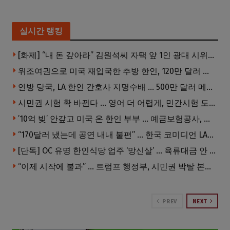
실시간 랭킹
[화제] “내 돈 갚아라” 김원석씨 자택 앞 1인 광대 시위 … 한인 투자사, “108만 달러 못받아”
위조여권으로 미국 재입국한 추방 한인, 120만 달러 은행 사기 행각
연방 당국, LA 한인 간호사 지명수배 … 500만 달러 메디캐어 사기, 선고 직전 한국 도주
시민권 시험 확 바뀐다 … 영어 더 어렵게, 민간시험 도입 추진
’10억 빚’ 안갚고 미국 온 한인 부부 … 예금보험공사, 미국서 소송
“170달러 냈는데 공연 내내 불편” … 한국 코미디언 LA공연, 음향 불량에 외모 비하 개그 논란
[단독] OC 유명 한인식당 업주 ‘망신살’ … 육류대금 안 갚자 식당서 공개추심
“이제 시작에 불과” … 트럼프 행정부, 시민권 박탈 본격화
PREV
NEXT