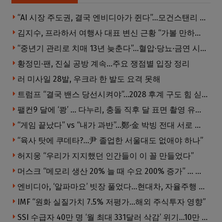
“AI 시장 주도권, 결국 엔비디아가 쥔다”…모건스탠리 장담
김지수, 프라하서 여행사 대표 변신 근황 “가볼 만하니…”
“중년기 관리로 치매 13년 늦춘다”…혈압·당뇨·금연 시기가 골든타임
황정민·팬, 진실 공방 계속…주요 쟁점별 입장 정리
러 미사일 28발, 우크라 한 발도 요격 못해
트럼프 “결국 밴스 당선시켜야”…2028 후계 구도 힘 싣나
팰컨9 달에 ‘쾅’ … 다누리, 충돌 직후 달 표면 촬영 유일 탐사선
“게임 끝났다” vs “내가 과반”…鄭·金 박빙 전대 서로 우위 주장
“육사 탓에 쿠데타?…尹 졸업한 서울대도 없애야 하나”
허지웅 “우리가 지지했던 인간들이 이 꼴 만들었다”
머스크 “메모리 생산 20% 늘 때 수요 200% 증가” … 반도체 매출 1조달러 눈 앞
엔비디아, ‘알파마요’ 빗장 풀었다…현대차, 자율주행 속도내나
IMF “원화 실질가치 7.5% 저평가…해외 주식투자 영향”
SSI 수급자 40만 명 ‘월 최대 331달러 삭감’ 위기…10만 명은 수급자격 상실