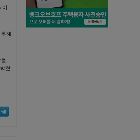
담이
비롯해
감을
 밝혔