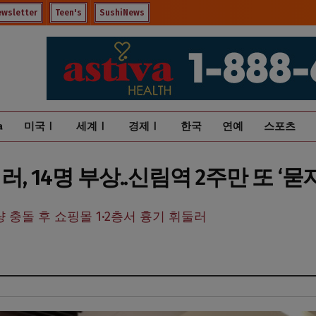
ewsletter
Teen's
SushiNews
a
미국Ⅰ
세계Ⅰ
경제Ⅰ
한국
연예
스포츠
 14명 부상..신림역 2주만 또 ‘묻
 충돌 후 쇼핑몰 1·2층서 흉기 휘둘러