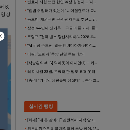
변호사 시험 보던 한인 여성 심정지 … ‘시험장측 대응 부적절’ 소송
 퍼졌
“합법 취업허가 있는데” … 메릴랜드대 교수, 공항서 ICE에 체포, 구금 중
 영상
동포청, 재외국민 우편·전자투표 추진 … 2028년 도입 목표
삼성 144만대 신기록 … 구글·애플 가세 ‘폴더블 대전’ 열린다
트럼프 “결국 밴스 당선시켜야”…2028 후계 구도 힘 싣나
“AI 시장 주도권, 결국 엔비디아가 쥔다”…모건스탠리 장담
이란, “오만과 ‘중앙 단일 루트’ 합의
[석승환의 MLB] 덕아웃의 아시안(1) — 커트 스즈키가 우리에게 묻는 것
러 미사일 28발, 우크라 한 발도 요격 못해
[충격] “외국인 심판들에 성접대” … 쑥대밭된 축협 어디까지 추락하나
실시간 랭킹
[화제] “내 돈 갚아라” 김원석씨 자택 앞 1인 광대 시위 … 한인 투자사, “108만 달러 못받아”
위조여권으로 미국 재입국한 추방 한인, 120만 달러 은행 사기 행각