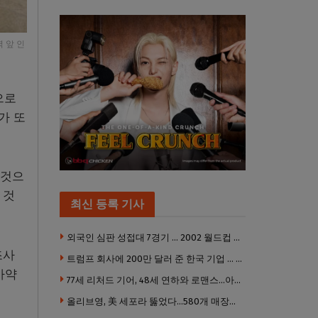
 앞 인
으로
가 또
 것으
 것
최신 등록 기사
외국인 심판 성접대 7경기 … 2002 월드컵 4강 신화도 흔들
조사
트럼프 회사에 200만 달러 준 한국 기업 … 민주당 뇌물의혹 조사
마약
77세 리처드 기어, 48세 연하와 로맨스…아들과 3살 차
올리브영, 美 세포라 뚫었다…580개 매장에 ‘K뷰티에딧’ 론칭