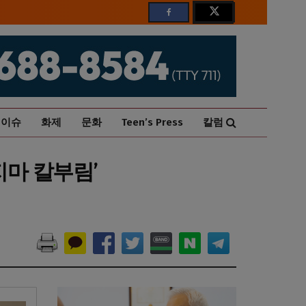
이슈
화제
문화
Teen’s Press
칼럼
지마 칼부림’