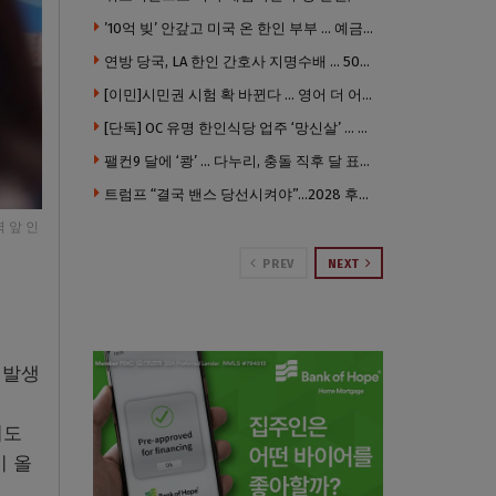
’10억 빚’ 안갚고 미국 온 한인 부부 … 예금보험공사, 미국서 소송
연방 당국, LA 한인 간호사 지명수배 … 500만 달러 메디캐어 사기, 선고 직전 한국 도주
[이민]시민권 시험 확 바뀐다 … 영어 더 어렵게, 민간시험 도입 추진
[단독] OC 유명 한인식당 업주 ‘망신살’ … 육류대금 안 갚자 식당서 공개추심
팰컨9 달에 ‘쾅’ … 다누리, 충돌 직후 달 표면 촬영 유일 탐사선
트럼프 “결국 밴스 당선시켜야”…2028 후계 구도 힘 싣나
 앞 인
PREV
NEXT
 발생
서도
이 올