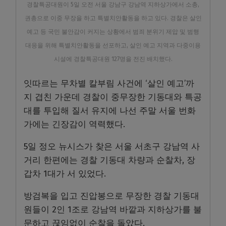
경찰특공대원이 5일 오전 서울 강남구 강남역 지하상가에서 소총,
권총으로 이중 무장을 하고 특별치안활동을 하고 있다. 경찰은 살인
예고 등 국민 불안감이 커지는 상황에서 범죄 분위기 제압 및 범행
대응을 위해 특별치안활동을 선포하고, 살인 예고 지역과 다중이용
시설에 경찰특공대원 127명을 전진 배치했다.
잇따르는 무차별 칼부림 사건에 ‘살인 예고’까
지 겹친 가운데 경찰이 중무장한 기동대와 특공
대를 투입해 질서 유지에 나선 주말 서울 번화
가에는 긴장감이 역력했다.
5일 정오 뉴시스가 찾은 서울 서초구 강남역 사
거리 한편에는 경찰 기동대 차량과 순찰차, 장
갑차 1대가 서 있었다.
방검복을 입고 진압봉으로 무장한 경찰 기동대
원들이 2인 1조로 강남역 바깥과 지하상가를 불
문하고 끊임없이 순찰을 돌았다.