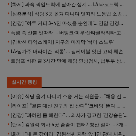
[화제] 과속 픽업트럭에 날아간 생계 … LA 타코트럭 일가족 3명 부상
[심층분석] 식당 3곳 옮겨 다니며 잇따라 노동법 소송 … 피소된 곳 모두 LA·OC 한인 식당들
[건강] “하루 커피 3~4잔 마셨을 뿐인데”… 간암·간경변 위험 뚝
폭염 속 산불 잇따라 … 버뱅크·피루·산타클라리타·고먼 잇단 산불
[김학천 타임스케치] 지구의 마지막 ‘썸머 스노우’
LA·남가주 버라이즌 ‘먹통’ … 광케이블 잇단 고의 훼손
트럼프 비판 글 3시간 만에 해임 연방검사, 법무부 상대 소송
실시간 랭킹
[이슈] 식당 옮겨 다니며 소송 거는 직원들 .. “채용 전 반드시 확인해야”
[라이프] “결혼 대신 친구와 집 산다” ‘코바잉’ 뜬다 … 내 집 마련 공식 바뀌었다
[건강] “과하면 몸 해친다” … 의사가 경고한 ‘건강습관’ 5가지
[단독] 김원석 회사 4곳 줄줄이 챕터7 청산 절차 … 3개 법인 같은 날 동시 파산 신청
[화제] “내 돈 갚아라” 김원석씨 자택 앞 1인 광대 시위 … 한인 투자사, “108만 달러 못받아”