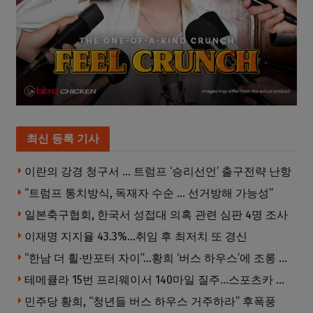
최신 등록 기사
이란의 강경 청구서 … 트럼프 ‘승리선언’ 출구전략 난항
“트럼프 통치방식, 독재자 수순 … 선거방해 가능성”
일본축구협회, 한국서 성접대 의혹 관련 심판 4명 조사
이재명 지지율 43.3%…취임 후 최저치 또 경신
“한남 더 휠·반포터 자이”…황희 ‘버스 하우스’에 조롱 쏟아져
테메큘라 15번 프리웨이서 140마일 질주…스포츠카 압수
민주당 황희, “청년들 버스 하우스 거주하라” 후폭풍