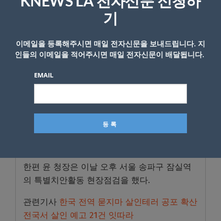
KNEWS LA 전자신문 신청하
전국 곳곳에서 흉기를 든 괴한이 돌아다닌다는
기
신고가 빗발치기도 했다.
이에 윤희근 경찰청장은 전날(3일) 대국민 담화
이메일을 등록해주시면 매일 전자신문을 보내드립니다. 지
인들의 이메일을 적어주시면 매일 전자신문이 배달됩니다.
를 통해 흉악 범죄에 대응하기 위한 ‘특별치안
활동’을 선포하고 전국 다중밀집지역 총 247곳
EMAIL
에 경력 1만2000여명을 배치했다.
또 급박한 흉기난동 범죄 제압을 위해 테이저건
은 물론 총기 등 정당한 물리력을 주저 없이 사
용하고, 흉기소지 의심자나 이상행동자에 대해
선 절차에 따라 검문검색을 실시하겠다고 했다.
한편 윤 청장은 이날 오후 서울 송파구 잠실역
의 특별치안활동 현장점검을 했다.
관련기사
한국 전역 묻지마 살인테러 공포 확산
전국서 살인 예고 21건 잇따라