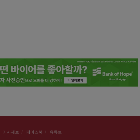
기사제보
페이스북
유튜브