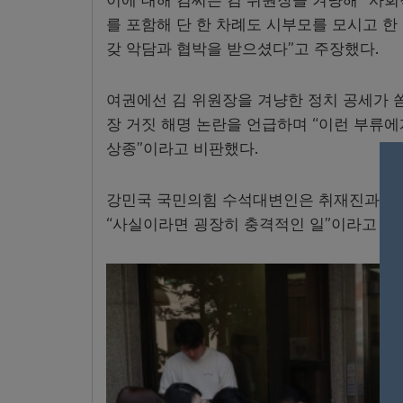
이에 대해 김씨는 김 위원장을 겨냥해 “사
를 포함해 단 한 차례도 시부모를 모시고 한
갖 악담과 협박을 받으셨다”고 주장했다.
여권에선 김 위원장을 겨냥한 정치 공세가 
장 거짓 해명 논란을 언급하며 “이런 부류에
상종”이라고 비판했다.
강민국 국민의힘 수석대변인은 취재진과 만난
“사실이라면 굉장히 충격적인 일”이라고 말