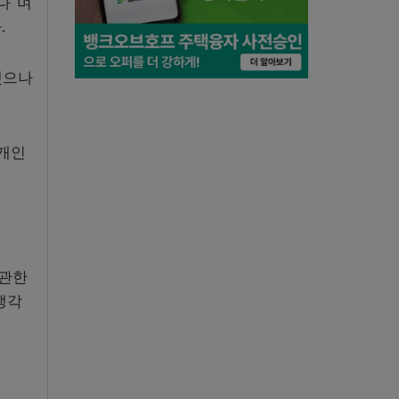
다”며
.
했으나
 개인
 관한
생각