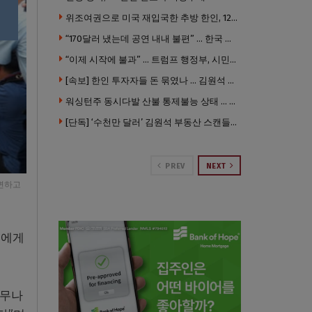
위조여권으로 미국 재입국한 추방 한인, 120만 달러 은행 사기 행각
“170달러 냈는데 공연 내내 불편” … 한국 코미디언 LA공연, 음향 불량에 외모 비하 개그 논란
“이제 시작에 불과” … 트럼프 행정부, 시민권 박탈 본격화
[속보] 한인 투자자들 돈 묶였나 … 김원석 회사들 챕터7 강제파산·자진파산 잇따라 신청
워싱턴주 동시다발 산불 통제불능 상태 … 이재민 수십만명
[단독] ‘수천만 달러’ 김원석 부동산 스캔들 새 국면 … 한인 투자자들 소송 잇따라 ‘디폴트’ 절차
PREV
NEXT
답변하고
족에게
너무나