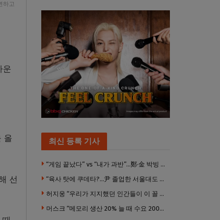
답변하고
가운
 올
최신 등록 기사
“게임 끝났다” vs “내가 과반”…鄭·金 박빙 전대 서로 우위 주장
해 선
“육사 탓에 쿠데타?…尹 졸업한 서울대도 없애야 하나”
허지웅 “우리가 지지했던 인간들이 이 꼴 만들었다”
머스크 “메모리 생산 20% 늘 때 수요 200% 증가” … 반도체 매출 1조달러 눈 앞