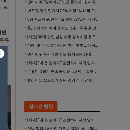
 때
엔비디아, ‘알파마요’ 빗장 풀었다…현대차, 자율주행 속도내나
게 온
IMF “원화 실질가치 7.5% 저평가…해외 주식투자 영향”
SSI 수급자 40만 명 ‘월 최대 331달러 삭감’ 위기…10만 명은 수급자격 상실
美, 엔화 방어하며 원화도 소환…韓 환율 안정 ‘우군’ 되나
위원
[사건] 30대 한인 남성 아동 성착취물 유포 혐의로 체포
“유유
’10억 빚’ 안갚고 미국 온 한인 부부 … 예금보험공사, 미국서 소송
워싱턴주 동시다발 산불 통제불능 상태 … 이재민 수십만명
[화제] “내 돈 갚아라” 김원석씨 자택 앞 1인 광대 시위 … 한인 투자사, “108만 달러 못받아”
서도
손흥민, 5경기 연속골 실패…LAFC는 승부차기 끝 과달라하라 격파
할라피뇨 살모넬라 집단 감염 전국 27개 주 급속 확산
실시간 랭킹
[화제] “내 돈 갚아라” 김원석씨 자택 앞 1인 광대 시위 … 한인 투자사, “108만 달러 못받아”
연방 당국, LA 한인 간호사 지명수배 … 500만 달러 메디캐어 사기, 선고 직전 한국 도주