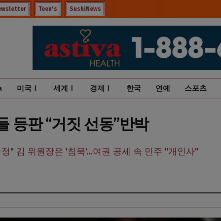
ewsletter
Teen's
SushiNews
a
미국Ⅰ
세계Ⅰ
경제Ⅰ
한국
연예
스포츠
들 등판 “거짓 선동”반박
심정" 김 위원장은 '침묵'…여권 공세 속 민주 "개인사"