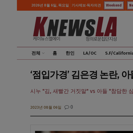
2026년 8월 6일, 목요일
기사제보·독자의견
Weekend
N
전체
홈
한인
LA/OC
S.F/Californi
‘점입가경’ 김은경 논란, 아
시누 "김, 새빨간 거짓말" vs 아들 "참담한 
0
2023년 08월 06일