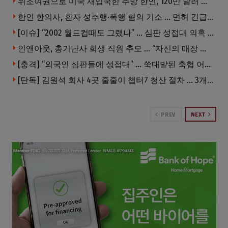
위조여권으로 미국 재입국한 추방 한인, 120만 달러 은행 사기 행각
한인 한의사, 환자 성추행·폭행 혐의 기소 … 면허 긴급정지
[이슈] “2002 월드컵때도 그랬나” … 심판 성접대 의혹 해외로 일파만파, 4강 신화까지 불똥
인앤아웃, 총기난사 희생 직원 추모 … “자신의 매장 운영이 꿈이었다”
[충격] “외국인 심판들에 성접대” … 쑥대밭된 축협 어디까지 추락하나
[단독] 김원석 회사 4곳 줄줄이 챕터7 청산 절차 … 3개 법인 같은 날 동시 파산 신청
PREV
NEXT