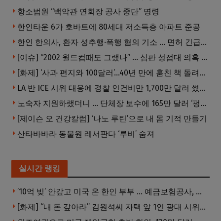
항소법원 “백악관 연회장 공사 중단” 명령
한인타운 6가 호바트에 80세대 저소득층 아파트 준공
한인 한의사, 환자 성추행·폭행 혐의 기소 … 면허 긴급정지
[이슈] “2002 월드컵때도 그랬나” … 심판 성접대 의혹 해외로 일파만파, 4강 신화까지 불똥
[화제] ‘사과 편지와 100달러’…40년 만에 훔친 책 돌려준 절도범
LA 반 ICE 시위 대응에 경찰 인건비만 1,700만 달러 썼다.
노숙자 지원하랬더니 … 단체장 보수에 165만 달러 ‘펑펑’
[제이슨 오 건강칼럼] ‘나노 루틴’으로 내 몸 기적 만들기
산타바바라 동물원 레서판다 ‘루비’ 숨져
실시간 랭킹
’10억 빚’ 안갚고 미국 온 한인 부부 … 예금보험공사, 미국서 소송
[화제] “내 돈 갚아라” 김원석씨 자택 앞 1인 광대 시위 … 한인 투자사, “108만 달러 못받아”