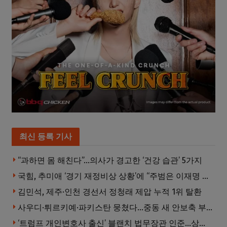
최신 등록 기사
“과하면 몸 해친다”…의사가 경고한 ‘건강 습관’ 5가지
국힘, 추미애 ‘경기 재정비상 상황’에 “주범은 이재명 전 지사”
김민석, 제주·인천 경선서 정청래 제압 누적 1위 탈환
사우디·튀르키예·파키스탄 뭉쳤다…중동 새 안보축 부상하나
‘트럼프 개인변호사 출신’ 블랜치 법무장관 인준…상원 50대49 가결