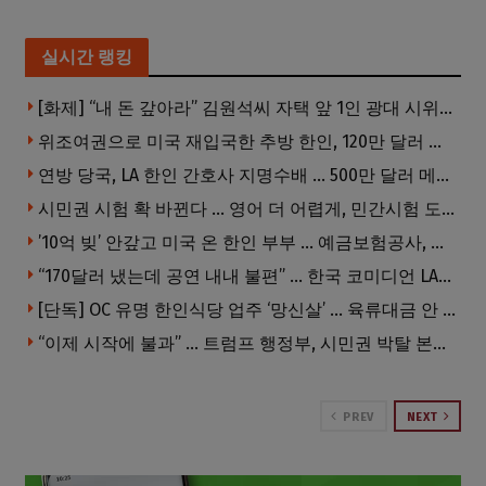
실시간 랭킹
[화제] “내 돈 갚아라” 김원석씨 자택 앞 1인 광대 시위 … 한인 투자사, “108만 달러 못받아”
위조여권으로 미국 재입국한 추방 한인, 120만 달러 은행 사기 행각
연방 당국, LA 한인 간호사 지명수배 … 500만 달러 메디캐어 사기, 선고 직전 한국 도주
시민권 시험 확 바뀐다 … 영어 더 어렵게, 민간시험 도입 추진
’10억 빚’ 안갚고 미국 온 한인 부부 … 예금보험공사, 미국서 소송
“170달러 냈는데 공연 내내 불편” … 한국 코미디언 LA공연, 음향 불량에 외모 비하 개그 논란
[단독] OC 유명 한인식당 업주 ‘망신살’ … 육류대금 안 갚자 식당서 공개추심
“이제 시작에 불과” … 트럼프 행정부, 시민권 박탈 본격화
PREV
NEXT