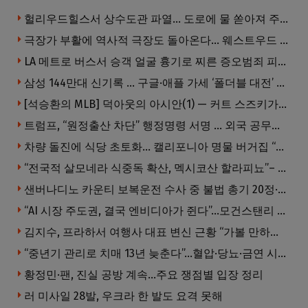
헐리우드힐스서 상수도관 파열… 도로에 물 쏟아져 주민 약 100명 피해
극장가 부활에 역사적 극장도 돌아온다… 웨스트우드 ‘브루인 극장’ 10월 재개장 추진
LA 메트로 버스서 승객 얼굴 흉기로 찌른 증오범죄 피고인, 종신형에 징역 7년 추가 선고
삼성 144만대 신기록 … 구글·애플 가세 ‘폴더블 대전’ 열린다
[석승환의 MLB] 덕아웃의 아시안(1) — 커트 스즈키가 우리에게 묻는 것
트럼프, “원정출산 차단” 행정명령 서명 … 외국 공무원 자녀도 시민권 안준다
차량 돌진에 식당 초토화… 캘리포니아 명물 버거집 “다시 일어설 수 있도록 도와주세요”
“전국적 살모네라 식중독 확산, 멕시코산 할라피뇨”– CDC
샌버나디노 카운티 보복운전 수사 중 불법 총기 20정·탄약 2만 발 압수
“AI 시장 주도권, 결국 엔비디아가 쥔다”…모건스탠리 장담
김지수, 프라하서 여행사 대표 변신 근황 “가볼 만하니…”
“중년기 관리로 치매 13년 늦춘다”…혈압·당뇨·금연 시기가 골든타임
황정민·팬, 진실 공방 계속…주요 쟁점별 입장 정리
러 미사일 28발, 우크라 한 발도 요격 못해