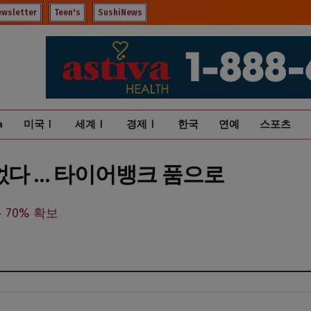
ewsletter
Teen's
SushiNews
a
미국Ⅰ
세계Ⅰ
경제Ⅰ
한국
연예
스포츠
었다 … 타이어뱅크 품으로
 70% 확보