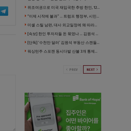
위조여권으로 미국 재입국한 추방 한인, 120만 달러 은행 사기 행각
“이제 시작에 불과” … 트럼프 행정부, 시민권 박탈 본격화
미셸 스틸 남편, 대사 외교일정에 왜 따라갔나 … “매우 이례적”
[속보] 한인 투자자들 돈 묶였나 … 김원석 회사들 챕터7 강제파산·자진파산 잇따라 신청
[단독] ‘수천만 달러’ 김원석 부동산 스캔들 새 국면 … 한인 투자자들 소송 잇따라 ‘디폴트’ 절차
워싱턴주 스포캔 동시다발 산불 3개 통제불능 상태 … 이재민 수십만명
PREV
NEXT