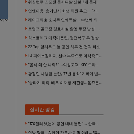
워싱턴주 스포캔 동시다발 산불 3개 통제불능 상태 … 이재민 수십만명
인앤아웃, 총기난사 희생 직원 추모 … “자신의 매장 운영이 꿈이었다”
타이어
레이크타호 소나무 연쇄독살 … 수년째 의문의 환경테러
트럼프 골프장 경호시설 촬영 무장 남성…가짜 국무부 직원 행세까지
식스플래그 매직마운틴, 정전복구 후 정상 개장…운영시간 오후 10시까지 연장
ZZ Top 헐리우드 볼 공연 하루 전 전격 취소
LA 피어스칼리지, 선수 부족으로 미식축구팀 시즌 전격 중단
“음식 왜 안 나와?” …여성고객, KFC 드라이브 스루서 소총 위협
황정민 사생활 논란, ’77번 통화’ 기록에 법조계 주목
‘술타기 의혹’ 배우 이재룡 재판행…’음주운전’ 혐의는 제외
실시간 랭킹
“170달러 냈는데 공연 내내 불편” … 한국 코미디언 LA공연, 음향 불량에 외모 비하 개그 논란
연방 당국, LA 한인 간호사 지명수배 … 500만 달러 메디캐어 사기, 선고 직전 한국 도주