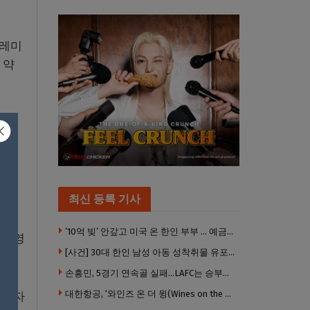
프레미
 약
실상
 신
최신 등록 기사
’10억 빚’ 안갚고 미국 온 한인 부부 … 예금보험공사, 미국서 소송
 경영
[사건] 30대 한인 남성 아동 성착취물 유포 혐의로 체포
손흥민, 5경기 연속골 실패…LAFC는 승부차기 끝 과달라하라 격파
대한항공, ‘와인즈 온 더 윙(Wines on the Wing) 2026’ 5개 부문 수상
 투자