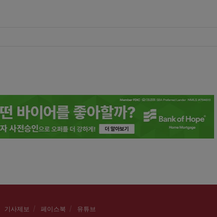
기사제보
페이스북
유튜브