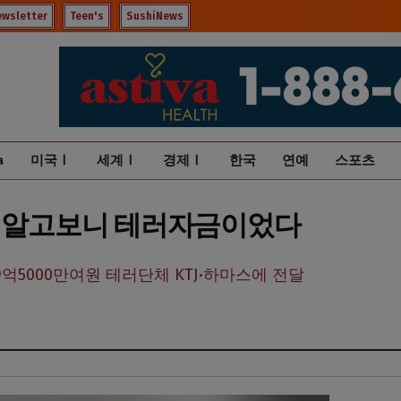
ewsletter
Teen's
SushiNews
a
미국Ⅰ
세계Ⅰ
경제Ⅰ
한국
연예
스포츠
, 알고보니 테러자금이었다
9억5000만여원 테러단체 KTJ·하마스에 전달