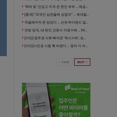
’10억 빚’ 안갚고 미국 온 한인 부부 … 예금보험공사, 미국서 소송
[충격] “외국인 심판들에 성접대” … 쑥대밭된 축협 어디까지 추락하나
칙필레마저 문 닫았다 … 선셋·하이랜드 일대 ‘황량한 거리’로
연방 당국, LA 한인 간호사 지명수배 … 500만 달러 메디캐어 사기, 선고 직전 한국 도주
[이민] 영주권 서류 빠지면 ‘즉시거부’, 보완기회 없다 … 이민심사 8월부터 확 바뀐다
[이민]시민권 시험 확 바뀐다 … 영어 더 어렵게, 민간시험 도입 추진
PREV
NEXT