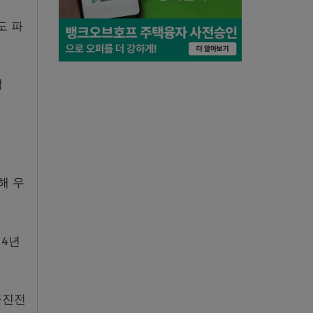
도 파
억
해 우
14년
급진전