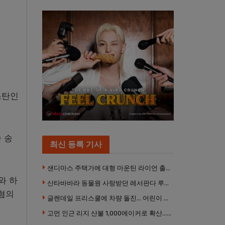
스탄인
 송
최신 등록 기사
샌디마스 주택가에 대형 마운틴 라이언 출몰… 당국 긴급 대응, 주민 접근 자제 당부
와 하
산타바바라 동물원 사랑받던 레서판다 루비 사망… 갓 태어난 새끼 2마리 잃은 지 수주 만
 혐의
글렌데일 프리스쿨에 차량 돌진… 어린이 8명 경상
고먼 인근 리지 산불 1,000에이커로 확산… 5번 프리웨이 양방향 전면 폐쇄