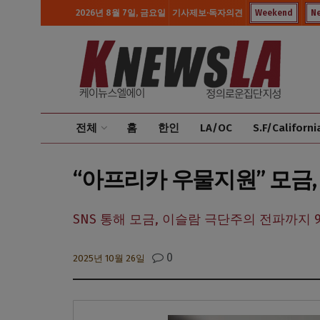
2026년 8월 7일, 금요일
기사제보·독자의견
Weekend
N
전체
홈
한인
LA/OC
S.F/Californi
“아프리카 우물지원” 모금
SNS 통해 모금, 이슬람 극단주의 전파까지 
0
2025년 10월 26일