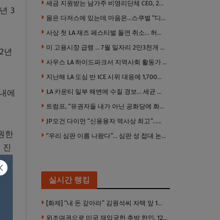
세금 지원받는 남가주 비영리단체 CEO, 2년간 160만 달러 이상 받아… 미사용 휴가수당만 수십만 달러
년 3
몸은 다저스에 있는데 마음은…스쿠벌 “디트로이트로 돌아가고파”
사상 첫 LA 재즈 페스티벌 돌연 취소… 허가·행사 준비 문제로 일정 변경
미 고용시장 급랭 … 7월 일자리 2만3천개 감소 ‘예상 밖 쇼크’
2년
사우스 LA 하이드파크서 지역사회 활동가 대낮 총격 사망… 용의자 도주
지난해 LA 도심 반 ICE 시위 대응에 1,700만 달러 이상 지출… LAPD, 대규모 시위 대비 강화 필요
국내에
LA 카운티 일부 해변에 수질 경보… 세균 수치 기준 초과, 입수 자제 당부
트럼프, “유권자들 내가 아닌 공화당에 화난 것”
JP모건 다이먼 “신용융자 역사상 최고”…숨은 레버리지 경고
지원한
“우리 심판 이름 나왔다”… 심판 성 접대 논란에 日 축구계 발칵
 진
실시간 랭킹
[화제] “내 돈 갚아라” 김원석씨 자택 앞 1인 광대 시위 … 한인 투자사, “108만 달러 못받아”
위조여권으로 미국 재입국한 추방 한인, 120만 달러 은행 사기 행각