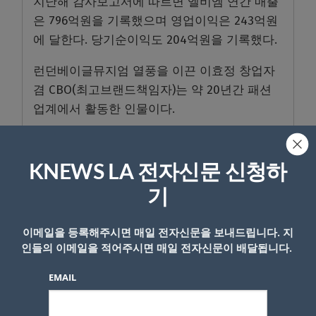
지난해 감사보고서에 따르면 엘비엠 연간 매출
은 796억원을 기록했으며 영업이익은 243억원
에 달한다. 당기순이익도 204억원을 기록했다.
런던베이글뮤지엄 열풍을 이끈 이효정 창업자
겸 CBO(최고브랜드책임자)는 약 20년간 패션
업계에서 활동한 인물이다.
공간 연출과 감성 마케팅을 주도하며 ‘베이글의
명소’를 만들어냈고, 이후 출판 활동 등을 통해
KNEWS LA 전자신문 신청하
팬층까지 확보했다.
기
엘비엠은 올해 7월 국내 사모펀드(PEF) 운용사
JKL파트너스에 약 2000억원에 매각됐다. 공정
이메일을 등록해주시면 매일 전자신문을 보내드립니다. 지
거래위원회는 같은 달 29일 JKL파트너스의 엘
인들의 이메일을 적어주시면 매일 전자신문이 배달됩니다.
비엠 인수에 따른 기업결합을 승인했다.
EMAIL
일부에서는 이번 사안이 브랜드 매각 이후 발생