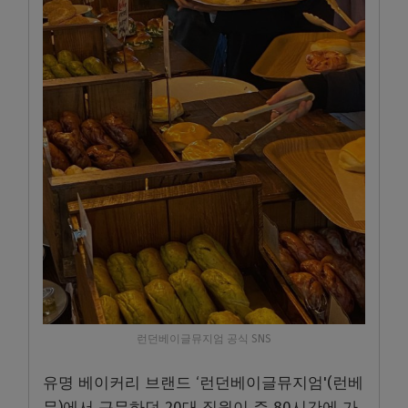
런던베이글뮤지엄 공식 SNS
유명 베이커리 브랜드 ‘런던베이글뮤지엄'(런베
뮤)에서 근무하던 20대 직원이 주 80시간에 가