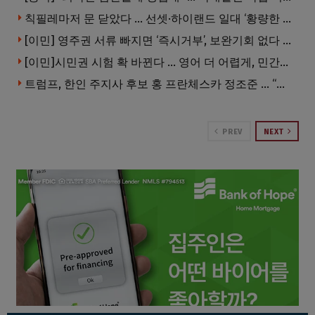
칙필레마저 문 닫았다 … 선셋·하이랜드 일대 ‘황량한 거리’로
[이민] 영주권 서류 빠지면 ‘즉시거부’, 보완기회 없다 … 이민심사 8월부터 확 바뀐다
[이민]시민권 시험 확 바뀐다 … 영어 더 어렵게, 민간시험 도입 추진
트럼프, 한인 주지사 후보 홍 프란체스카 정조준 … “미치광이다”
PREV
NEXT