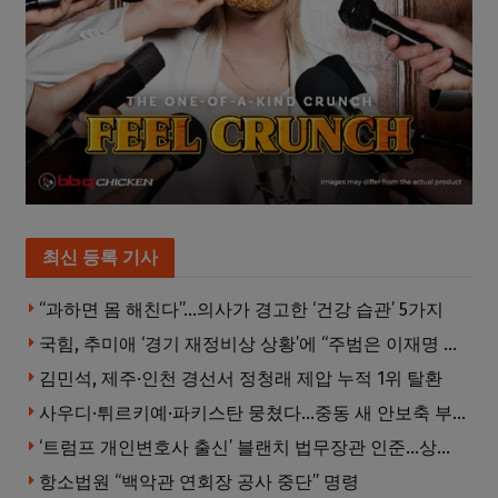
최신 등록 기사
“과하면 몸 해친다”…의사가 경고한 ‘건강 습관’ 5가지
국힘, 추미애 ‘경기 재정비상 상황’에 “주범은 이재명 전 지사”
김민석, 제주·인천 경선서 정청래 제압 누적 1위 탈환
사우디·튀르키예·파키스탄 뭉쳤다…중동 새 안보축 부상하나
‘트럼프 개인변호사 출신’ 블랜치 법무장관 인준…상원 50대49 가결
항소법원 “백악관 연회장 공사 중단” 명령