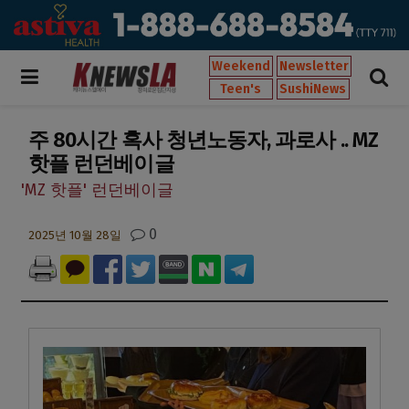
Weekend
Newsletter
Teen's
SushiNews
주 80시간 혹사 청년노동자, 과로사 .. MZ
핫플 런던베이글
'MZ 핫플' 런던베이글
0
2025년 10월 28일