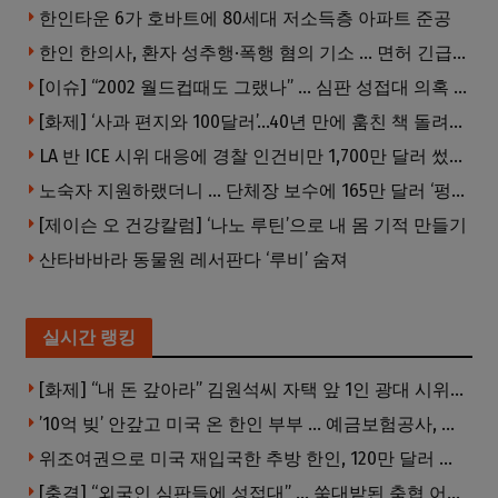
한인타운 6가 호바트에 80세대 저소득층 아파트 준공
한인 한의사, 환자 성추행·폭행 혐의 기소 … 면허 긴급정지
[이슈] “2002 월드컵때도 그랬나” … 심판 성접대 의혹 해외로 일파만파, 4강 신화까지 불똥
[화제] ‘사과 편지와 100달러’…40년 만에 훔친 책 돌려준 절도범
LA 반 ICE 시위 대응에 경찰 인건비만 1,700만 달러 썼다.
노숙자 지원하랬더니 … 단체장 보수에 165만 달러 ‘펑펑’
[제이슨 오 건강칼럼] ‘나노 루틴’으로 내 몸 기적 만들기
산타바바라 동물원 레서판다 ‘루비’ 숨져
실시간 랭킹
[화제] “내 돈 갚아라” 김원석씨 자택 앞 1인 광대 시위 … 한인 투자사, “108만 달러 못받아”
’10억 빚’ 안갚고 미국 온 한인 부부 … 예금보험공사, 미국서 소송
위조여권으로 미국 재입국한 추방 한인, 120만 달러 은행 사기 행각
[충격] “외국인 심판들에 성접대” … 쑥대밭된 축협 어디까지 추락하나