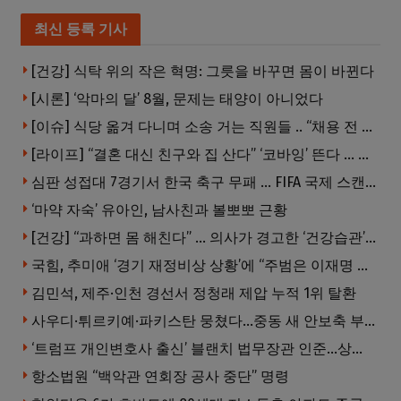
최신 등록 기사
[건강] 식탁 위의 작은 혁명: 그릇을 바꾸면 몸이 바뀐다
[시론] ‘악마의 달’ 8월, 문제는 태양이 아니었다
[이슈] 식당 옮겨 다니며 소송 거는 직원들 .. “채용 전 반드시 확인해야”
[라이프] “결혼 대신 친구와 집 산다” ‘코바잉’ 뜬다 … 내 집 마련 공식 바뀌었다
심판 성접대 7경기서 한국 축구 무패 … FIFA 국제 스캔들 번지나
‘마약 자숙’ 유아인, 남사친과 볼뽀뽀 근황
[건강] “과하면 몸 해친다” … 의사가 경고한 ‘건강습관’ 5가지
국힘, 추미애 ‘경기 재정비상 상황’에 “주범은 이재명 전 지사”
김민석, 제주·인천 경선서 정청래 제압 누적 1위 탈환
사우디·튀르키예·파키스탄 뭉쳤다…중동 새 안보축 부상하나
‘트럼프 개인변호사 출신’ 블랜치 법무장관 인준…상원 50대49 가결
항소법원 “백악관 연회장 공사 중단” 명령