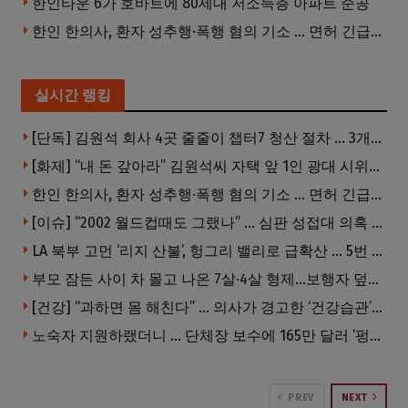
한인타운 6가 호바트에 80세대 저소득층 아파트 준공
한인 한의사, 환자 성추행·폭행 혐의 기소 … 면허 긴급정지
실시간 랭킹
[단독] 김원석 회사 4곳 줄줄이 챕터7 청산 절차 … 3개 법인 같은 날 동시 파산 신청
[화제] “내 돈 갚아라” 김원석씨 자택 앞 1인 광대 시위 … 한인 투자사, “108만 달러 못받아”
한인 한의사, 환자 성추행·폭행 혐의 기소 … 면허 긴급정지
[이슈] “2002 월드컵때도 그랬나” … 심판 성접대 의혹 해외로 일파만파, 4강 신화까지 불똥
LA 북부 고먼 ‘리지 산불’, 헝그리 밸리로 급확산 … 5번 Fwy 양방향 전면 폐쇄
부모 잠든 사이 차 몰고 나온 7살·4살 형제…보행자 덮쳐 중태
[건강] “과하면 몸 해친다” … 의사가 경고한 ‘건강습관’ 5가지
노숙자 지원하랬더니 … 단체장 보수에 165만 달러 ‘펑펑’
PREV
NEXT