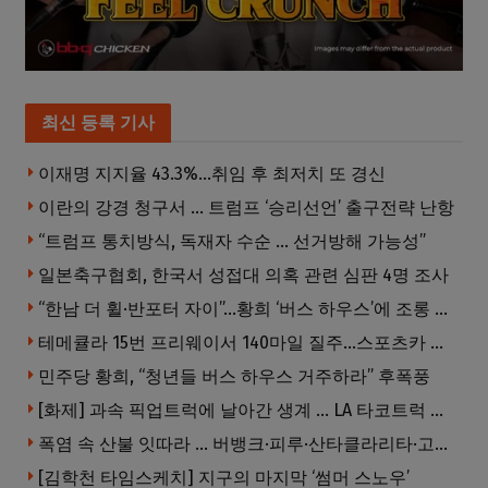
최신 등록 기사
이재명 지지율 43.3%…취임 후 최저치 또 경신
이란의 강경 청구서 … 트럼프 ‘승리선언’ 출구전략 난항
“트럼프 통치방식, 독재자 수순 … 선거방해 가능성”
일본축구협회, 한국서 성접대 의혹 관련 심판 4명 조사
“한남 더 휠·반포터 자이”…황희 ‘버스 하우스’에 조롱 쏟아져
테메큘라 15번 프리웨이서 140마일 질주…스포츠카 압수
민주당 황희, “청년들 버스 하우스 거주하라” 후폭풍
[화제] 과속 픽업트럭에 날아간 생계 … LA 타코트럭 일가족 3명 부상
폭염 속 산불 잇따라 … 버뱅크·피루·산타클라리타·고먼 잇단 산불
[김학천 타임스케치] 지구의 마지막 ‘썸머 스노우’