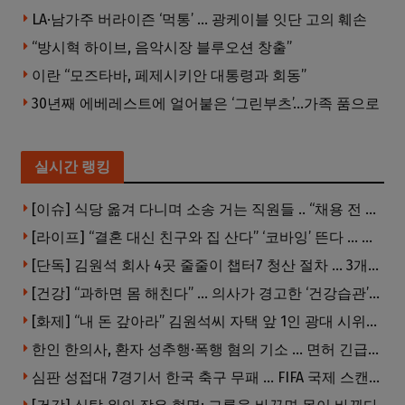
LA·남가주 버라이즌 ‘먹통’ … 광케이블 잇단 고의 훼손
“방시혁 하이브, 음악시장 블루오션 창출”
이란 “모즈타바, 페제시키안 대통령과 회동”
30년째 에베레스트에 얼어붙은 ‘그린부츠’…가족 품으로
실시간 랭킹
[이슈] 식당 옮겨 다니며 소송 거는 직원들 .. “채용 전 반드시 확인해야”
[라이프] “결혼 대신 친구와 집 산다” ‘코바잉’ 뜬다 … 내 집 마련 공식 바뀌었다
[단독] 김원석 회사 4곳 줄줄이 챕터7 청산 절차 … 3개 법인 같은 날 동시 파산 신청
[건강] “과하면 몸 해친다” … 의사가 경고한 ‘건강습관’ 5가지
[화제] “내 돈 갚아라” 김원석씨 자택 앞 1인 광대 시위 … 한인 투자사, “108만 달러 못받아”
한인 한의사, 환자 성추행·폭행 혐의 기소 … 면허 긴급정지
심판 성접대 7경기서 한국 축구 무패 … FIFA 국제 스캔들 번지나