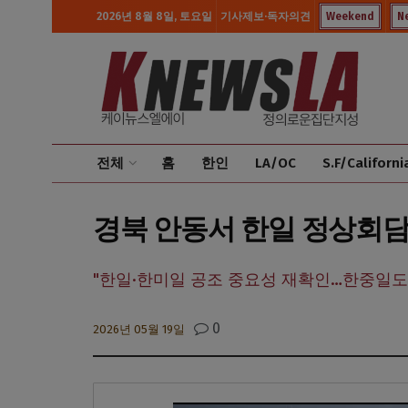
2026년 8월 8일, 토요일
기사제보·독자의견
Weekend
N
전체
홈
한인
LA/OC
S.F/Californi
경북 안동서 한일 정상회담
"한일·한미일 공조 중요성 재확인…한중일도
0
2026년 05월 19일