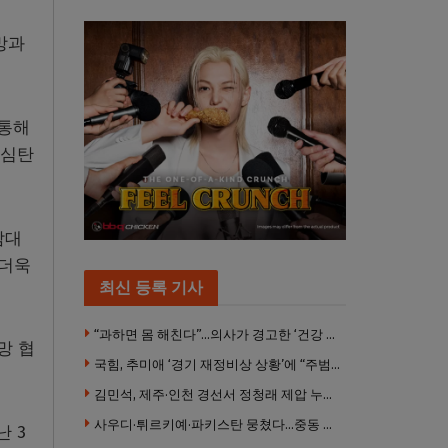
망과
 통해
허심탄
감대
 더욱
최신 등록 기사
“과하면 몸 해친다”…의사가 경고한 ‘건강 습관’ 5가지
망 협
국힘, 추미애 ‘경기 재정비상 상황’에 “주범은 이재명 전 지사”
김민석, 제주·인천 경선서 정청래 제압 누적 1위 탈환
사우디·튀르키예·파키스탄 뭉쳤다…중동 새 안보축 부상하나
난 3