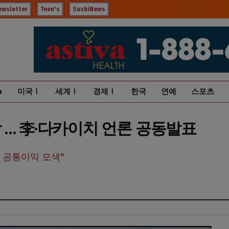
ewsletter
Teen's
SushiNews
a
미국Ⅰ
세계Ⅰ
경제Ⅰ
한국
연예
스포츠
 … 李·다카이치 언론 공동발표
 공통이익 모색"