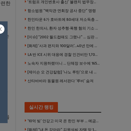
‘트럼프 개인변호사 출신’ 블랜치 법무장관 인준…상원 50대49 가결
관련한
항소법원 “백악관 연회장 공사 중단” 명령
한인타운 6가 호바트에 80세대 저소득층 아파트 준공
확인했
한인 한의사, 환자 성추행·폭행 혐의 기소 … 면허 긴급정지
 있는
[이슈] “2002 월드컵때도 그랬나” … 심판 성접대 의혹 해외로 일파만파, 4강 신화까지 불똥
[화제] ‘사과 편지와 100달러’…40년 만에 훔친 책 돌려준 절도범
LA 반 ICE 시위 대응에 경찰 인건비만 1,700만 달러 썼다.
평화
노숙자 지원하랬더니 … 단체장 보수에 165만 달러 ‘펑펑’
조했
[제이슨 오 건강칼럼] ‘나노 루틴’으로 내 몸 기적 만들기
산타바바라 동물원 레서판다 ‘루비’ 숨져
성장
실시간 랭킹
소통을
’10억 빚’ 안갚고 미국 온 한인 부부 … 예금보험공사, 미국서 소송
[화제] “내 돈 갚아라” 김원석씨 자택 앞 1인 광대 시위 … 한인 투자사, “108만 달러 못받아”