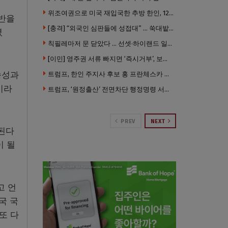
위조여권으로 미국 재입국한 추방 한인, 120만 달러 은행 사기 행각
기반을
[충격] “외국인 심판들에 성접대” … 쑥대밭된 축협 어디까지 추락하나
렸
칙필레마저 문 닫았다 … 선셋·하이랜드 일대 ‘황량한 거리’로
[이민] 영주권 서류 빠지면 ‘즉시거부’, 보완기회 없다 … 이민심사 8월부터 확 바뀐다
속성과
트럼프, 한인 주지사 후보 홍 프란체스카 정조준 … “미치광이다”
이라
트럼프, ‘원정출산’ 전면차단 행정명령 서명 …비자취소·입국금지·추방까지
PREV
NEXT
작된다
이 될
고 언
국 국
또 다