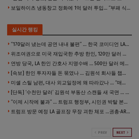
보일하이츠 냉동창고 정화에 1억 달러 투입… “부패 식품 80% 제거”
실시간 랭킹
“170달러 냈는데 공연 내내 불편” … 한국 코미디언 LA공연, 음향 불량에 외모 비하 개그 논란
위조여권으로 미국 재입국한 추방 한인, 120만 달러 은행 사기 행각
연방 당국, LA 한인 간호사 지명수배 … 500만 달러 메디캐어 사기, 선고 직전 한국 도주
[속보] 한인 투자자들 돈 묶였나 … 김원석 회사들 챕터7 강제파산·자진파산 잇따라 신청
미셸 스틸 남편, 대사 외교일정에 왜 따라갔나 … “매우 이례적”
[단독] ‘수천만 달러’ 김원석 부동산 스캔들 새 국면 … 한인 투자자들 소송 잇따라 ‘디폴트’ 절차
“이제 시작에 불과” … 트럼프 행정부, 시민권 박탈 본격화
트럼프 방문 예정 LA 골프장 무장 괴한 체포 …권총·AR 소총 소지
PREV
NEXT