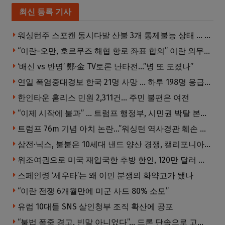
최신 등록 기사
워싱턴주 스포캔 동시다발 산불 3개 통제불능 상태 … 이재민 수십만명
“이란-오만, 호르무즈 해협 항로 좌표 합의” 이란 외무부 발표
‘배신 vs 반명’ 鄭·金 TV토론 난타전…”병 또 도졌나”
연일 폭염중대경보 한국 21명 사망 … 하루 198명 응급실행
한인타운 홈리스 민원 2,311건… 주민 불편은 여전
“이제 시작에 불과” … 트럼프 행정부, 시민권 박탈 본격화
트럼프 76m 기념 아치 논란…”워싱턴 역사경관 훼손 우려”
삼전·닉스, 불붙은 10세대 낸드 양산 경쟁, 캘리포니아서 공개
위조여권으로 미국 재입국한 추방 한인, 120만 달러 은행 사기 행각
스페인령 ‘세우타’는 왜 이민 분쟁의 화약고가 됐나
“이란 전쟁 6개월만에 미군 사드 80% 소모”
유럽 10대들 SNS 살인청부 조직 확산에 공포
“불법 폭죽 경고, 빈말 아니었다”… 드론 단속으로 고액 벌금부과