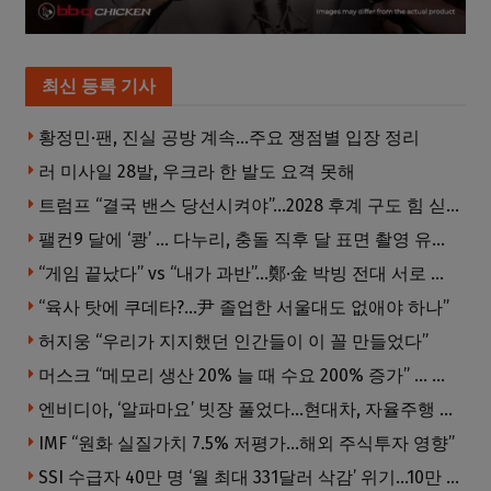
최신 등록 기사
황정민·팬, 진실 공방 계속…주요 쟁점별 입장 정리
러 미사일 28발, 우크라 한 발도 요격 못해
트럼프 “결국 밴스 당선시켜야”…2028 후계 구도 힘 싣나
팰컨9 달에 ‘쾅’ … 다누리, 충돌 직후 달 표면 촬영 유일 탐사선
“게임 끝났다” vs “내가 과반”…鄭·金 박빙 전대 서로 우위 주장
“육사 탓에 쿠데타?…尹 졸업한 서울대도 없애야 하나”
허지웅 “우리가 지지했던 인간들이 이 꼴 만들었다”
머스크 “메모리 생산 20% 늘 때 수요 200% 증가” … 반도체 매출 1조달러 눈 앞
엔비디아, ‘알파마요’ 빗장 풀었다…현대차, 자율주행 속도내나
IMF “원화 실질가치 7.5% 저평가…해외 주식투자 영향”
SSI 수급자 40만 명 ‘월 최대 331달러 삭감’ 위기…10만 명은 수급자격 상실