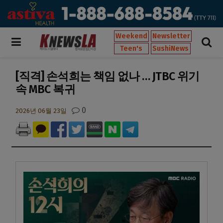
Weekend
Newsletter
Teen's
SushiNews
[직격] 손석희는 책임 없나 … JTBC 위기
속 MBC 복귀
0
2026년 06월 23일