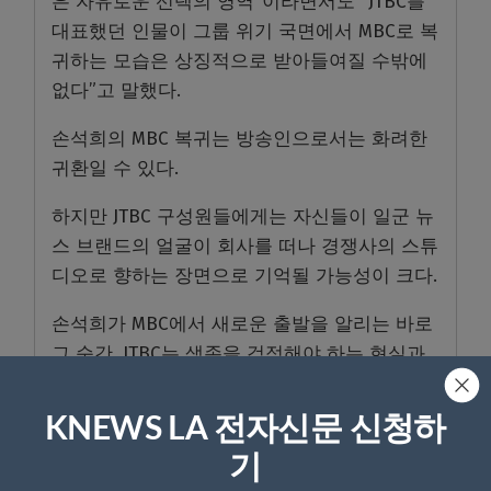
은 자유로운 선택의 영역”이라면서도 “JTBC를
대표했던 인물이 그룹 위기 국면에서 MBC로 복
귀하는 모습은 상징적으로 받아들여질 수밖에
없다”고 말했다.
손석희의 MBC 복귀는 방송인으로서는 화려한
귀환일 수 있다.
하지만 JTBC 구성원들에게는 자신들이 일군 뉴
스 브랜드의 얼굴이 회사를 떠나 경쟁사의 스튜
디오로 향하는 장면으로 기억될 가능성이 크다.
손석희가 MBC에서 새로운 출발을 알리는 바로
그 순간, JTBC는 생존을 걱정해야 하는 현실과
마주하고 있다.
KNEWS LA 전자신문 신청하
<김상목 기자>
기
관련기사
손석희, 10년만 JTBC 떠났다 &#8220;