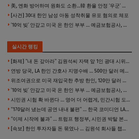
美, 엔화 방어하며 원화도 소환…韓 환율 안정 ‘우군’ 되나
[사건] 30대 한인 남성 아동 성착취물 유포 혐의로 체포
’10억 빚’ 안갚고 미국 온 한인 부부 … 예금보험공사, 미국서 소송
실시간 랭킹
[화제] “내 돈 갚아라” 김원석씨 자택 앞 1인 광대 시위 … 한인 투자사, “108만 달러 못받아”
연방 당국, LA 한인 간호사 지명수배 … 500만 달러 메디캐어 사기, 선고 직전 한국 도주
위조여권으로 미국 재입국한 추방 한인, 120만 달러 은행 사기 행각
’10억 빚’ 안갚고 미국 온 한인 부부 … 예금보험공사, 미국서 소송
시민권 시험 확 바뀐다 … 영어 더 어렵게, 민간시험 도입 추진
“170달러 냈는데 공연 내내 불편” … 한국 코미디언 LA공연, 음향 불량에 외모 비하 개그 논란
“이제 시작에 불과” … 트럼프 행정부, 시민권 박탈 본격화
[속보] 한인 투자자들 돈 묶였나 … 김원석 회사들 챕터7 강제파산·자진파산 잇따라 신청