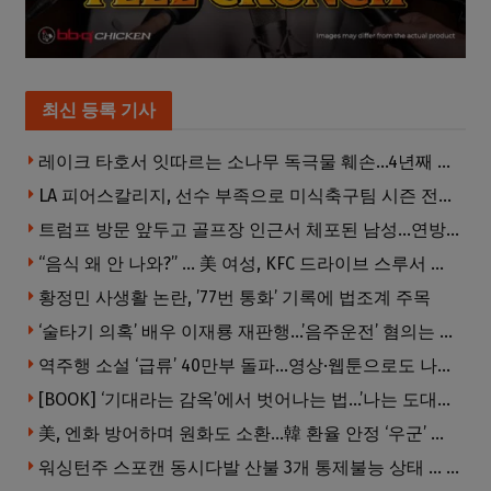
최신 등록 기사
레이크 타호서 잇따르는 소나무 독극물 훼손…4년째 용의자 오리무중
LA 피어스칼리지, 선수 부족으로 미식축구팀 시즌 전격 중단
트럼프 방문 앞두고 골프장 인근서 체포된 남성…연방 총기 혐의 적용
“음식 왜 안 나와?” … 美 여성, KFC 드라이브 스루서 소총 위협
황정민 사생활 논란, ’77번 통화’ 기록에 법조계 주목
‘술타기 의혹’ 배우 이재룡 재판행…’음주운전’ 혐의는 제외
역주행 소설 ‘급류’ 40만부 돌파…영상·웹툰으로도 나온다
[BOOK] ‘기대라는 감옥’에서 벗어나는 법…’나는 도대체 왜 눈치를 볼까’
美, 엔화 방어하며 원화도 소환…韓 환율 안정 ‘우군’ 되나
워싱턴주 스포캔 동시다발 산불 3개 통제불능 상태 … 이재민 수십만명