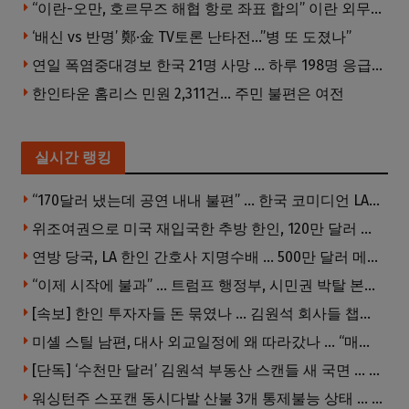
“이란-오만, 호르무즈 해협 항로 좌표 합의” 이란 외무부 발표
‘배신 vs 반명’ 鄭·金 TV토론 난타전…”병 또 도졌나”
연일 폭염중대경보 한국 21명 사망 … 하루 198명 응급실행
한인타운 홈리스 민원 2,311건… 주민 불편은 여전
실시간 랭킹
“170달러 냈는데 공연 내내 불편” … 한국 코미디언 LA공연, 음향 불량에 외모 비하 개그 논란
위조여권으로 미국 재입국한 추방 한인, 120만 달러 은행 사기 행각
연방 당국, LA 한인 간호사 지명수배 … 500만 달러 메디캐어 사기, 선고 직전 한국 도주
“이제 시작에 불과” … 트럼프 행정부, 시민권 박탈 본격화
[속보] 한인 투자자들 돈 묶였나 … 김원석 회사들 챕터7 강제파산·자진파산 잇따라 신청
미셸 스틸 남편, 대사 외교일정에 왜 따라갔나 … “매우 이례적”
[단독] ‘수천만 달러’ 김원석 부동산 스캔들 새 국면 … 한인 투자자들 소송 잇따라 ‘디폴트’ 절차
워싱턴주 스포캔 동시다발 산불 3개 통제불능 상태 … 이재민 수십만명