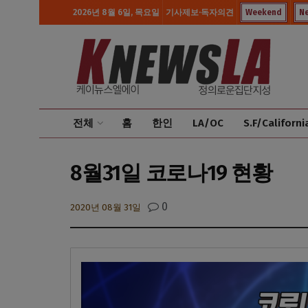
2026년 8월 6일, 목요일
기사제보·독자의견
Weekend
N
전체
홈
한인
LA/OC
S.F/Californi
8월31일 코로나19 현황
0
2020년 08월 31일