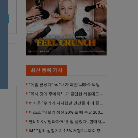
최신 등록 기사
“게임 끝났다” vs “내가 과반”…鄭·金 박빙 전대 서로 우위 주장
“육사 탓에 쿠데타?…尹 졸업한 서울대도 없애야 하나”
허지웅 “우리가 지지했던 인간들이 이 꼴 만들었다”
머스크 “메모리 생산 20% 늘 때 수요 200% 증가” … 반도체 매출 1조달러 눈 앞
엔비디아, ‘알파마요’ 빗장 풀었다…현대차, 자율주행 속도내나
IMF “원화 실질가치 7.5% 저평가…해외 주식투자 영향”