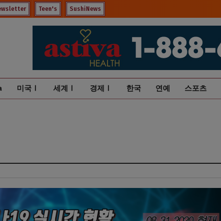
ewsletter
Teen's
SushiNews
a
미국Ⅰ
세계Ⅰ
경제Ⅰ
한국
연예
스포츠