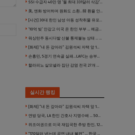
SSI 수급자 40만 명 ‘월 최대 331달러 삭감’ 위기…10만 명은 수급자격 상실
美, 엔화 방어하며 원화도 소환…韓 환율 안정 ‘우군’ 되나
[사건] 30대 한인 남성 아동 성착취물 유포 혐의로 체포
’10억 빚’ 안갚고 미국 온 한인 부부 … 예금보험공사, 미국서 소송
워싱턴주 동시다발 산불 통제불능 상태 … 이재민 수십만명
[화제] “내 돈 갚아라” 김원석씨 자택 앞 1인 광대 시위 … 한인 투자사, “108만 달러 못받아”
손흥민, 5경기 연속골 실패…LAFC는 승부차기 끝 과달라하라 격파
할라피뇨 살모넬라 집단 감염 전국 27개 주 급속 확산
실시간 랭킹
[화제] “내 돈 갚아라” 김원석씨 자택 앞 1인 광대 시위 … 한인 투자사, “108만 달러 못받아”
연방 당국, LA 한인 간호사 지명수배 … 500만 달러 메디캐어 사기, 선고 직전 한국 도주
위조여권으로 미국 재입국한 추방 한인, 120만 달러 은행 사기 행각
“170달러 냈는데 공연 내내 불편” … 한국 코미디언 LA공연, 음향 불량에 외모 비하 개그 논란