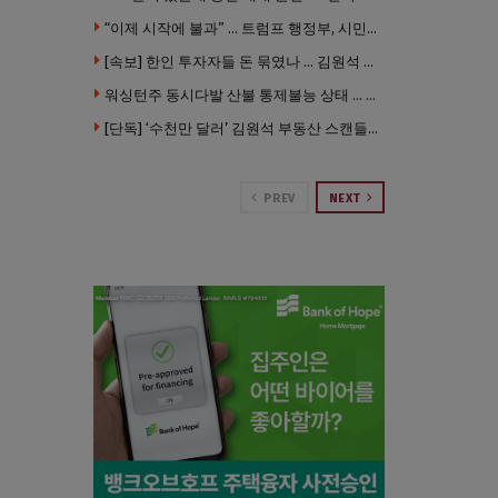
“이제 시작에 불과” … 트럼프 행정부, 시민권 박탈 본격화
[속보] 한인 투자자들 돈 묶였나 … 김원석 회사들 챕터7 강제파산·자진파산 잇따라 신청
워싱턴주 동시다발 산불 통제불능 상태 … 이재민 수십만명
[단독] ‘수천만 달러’ 김원석 부동산 스캔들 새 국면 … 한인 투자자들 소송 잇따라 ‘디폴트’ 절차
PREV
NEXT