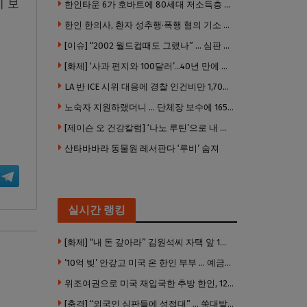
티 보
한인타운 6가 호바트에 80세대 저소득층 아파트 준공
한인 한의사, 환자 성추행·폭행 혐의 기소 … 면허 긴급정지
[이슈] “2002 월드컵때도 그랬나” … 심판 성접대 의혹 해외로 일파만파, 4강 신화까지 불똥
[화제] ‘사과 편지와 100달러’…40년 만에 훔친 책 돌려준 절도범
LA 반 ICE 시위 대응에 경찰 인건비만 1,700만 달러 썼다.
노숙자 지원하랬더니 … 단체장 보수에 165만 달러 ‘펑펑’
[제이슨 오 건강칼럼] ‘나노 루틴’으로 내 몸 기적 만들기
산타바바라 동물원 레서판다 ‘루비’ 숨져
실시간 랭킹
[화제] “내 돈 갚아라” 김원석씨 자택 앞 1인 광대 시위 … 한인 투자사, “108만 달러 못받아”
’10억 빚’ 안갚고 미국 온 한인 부부 … 예금보험공사, 미국서 소송
위조여권으로 미국 재입국한 추방 한인, 120만 달러 은행 사기 행각
[충격] “외국인 심판들에 성접대” … 쑥대밭된 축협 어디까지 추락하나