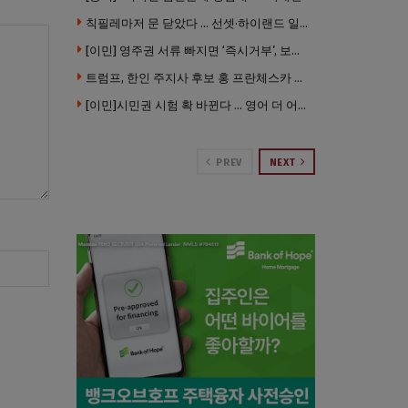
칙필레마저 문 닫았다 … 선셋·하이랜드 일대 ‘황량한 거리’로
[이민] 영주권 서류 빠지면 ‘즉시거부’, 보완기회 없다 … 이민심사 8월부터 확 바뀐다
트럼프, 한인 주지사 후보 홍 프란체스카 정조준 … “미치광이다”
[이민]시민권 시험 확 바뀐다 … 영어 더 어렵게, 민간시험 도입 추진
PREV
NEXT