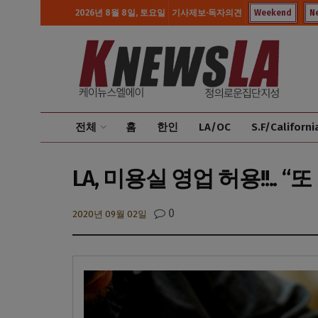
2026년 8월 8일, 토요일
기사제보·독자의견
Weekend
N
전체
홈
한인
LA/OC
S.F/Californi
LA, 미용실 영업 허용!!..
0
2020년 09월 02일