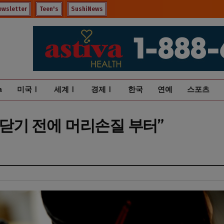
ewsletter
Teen's
SushiNews
a
미국Ⅰ
세계Ⅰ
경제Ⅰ
한국
연예
스포츠
 “또 닫기 전에 머리손질 부터”