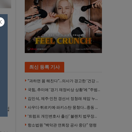
리두
용된
최신 등록 기사
“과하면 몸 해친다”…의사가 경고한 ‘건강 습관’ 5가지
 한명
국힘, 추미애 ‘경기 재정비상 상황’에 “주범은 이재명 전 지사”
김민석, 제주·인천 경선서 정청래 제압 누적 1위 탈환
사우디·튀르키예·파키스탄 뭉쳤다…중동 새 안보축 부상하나
내영업
‘트럼프 개인변호사 출신’ 블랜치 법무장관 인준…상원 50대49 가결
항소법원 “백악관 연회장 공사 중단” 명령