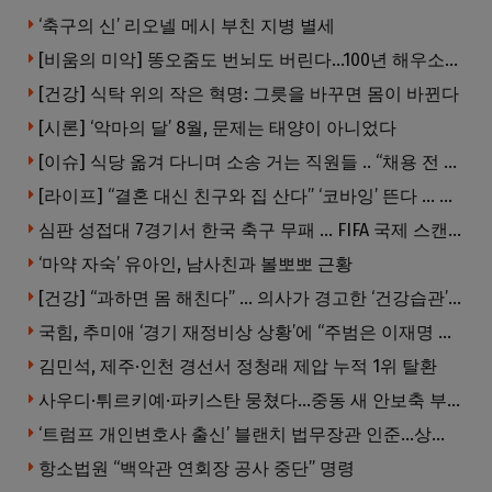
‘축구의 신’ 리오넬 메시 부친 지병 별세
[비움의 미악] 똥오줌도 번뇌도 버린다…100년 해우소의 철학
[건강] 식탁 위의 작은 혁명: 그릇을 바꾸면 몸이 바뀐다
[시론] ‘악마의 달’ 8월, 문제는 태양이 아니었다
[이슈] 식당 옮겨 다니며 소송 거는 직원들 .. “채용 전 반드시 확인해야”
[라이프] “결혼 대신 친구와 집 산다” ‘코바잉’ 뜬다 … 내 집 마련 공식 바뀌었다
심판 성접대 7경기서 한국 축구 무패 … FIFA 국제 스캔들 번지나
‘마약 자숙’ 유아인, 남사친과 볼뽀뽀 근황
[건강] “과하면 몸 해친다” … 의사가 경고한 ‘건강습관’ 5가지
국힘, 추미애 ‘경기 재정비상 상황’에 “주범은 이재명 전 지사”
김민석, 제주·인천 경선서 정청래 제압 누적 1위 탈환
사우디·튀르키예·파키스탄 뭉쳤다…중동 새 안보축 부상하나
‘트럼프 개인변호사 출신’ 블랜치 법무장관 인준…상원 50대49 가결
항소법원 “백악관 연회장 공사 중단” 명령