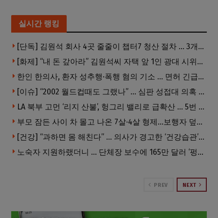
실시간 랭킹
[단독] 김원석 회사 4곳 줄줄이 챕터7 청산 절차 … 3개 법인 같은 날 동시 파산 신청
[화제] “내 돈 갚아라” 김원석씨 자택 앞 1인 광대 시위 … 한인 투자사, “108만 달러 못받아”
한인 한의사, 환자 성추행·폭행 혐의 기소 … 면허 긴급정지
[이슈] “2002 월드컵때도 그랬나” … 심판 성접대 의혹 해외로 일파만파, 4강 신화까지 불똥
LA 북부 고먼 ‘리지 산불’, 헝그리 밸리로 급확산 … 5번 Fwy 양방향 전면 폐쇄
부모 잠든 사이 차 몰고 나온 7살·4살 형제…보행자 덮쳐 중태
[건강] “과하면 몸 해친다” … 의사가 경고한 ‘건강습관’ 5가지
노숙자 지원하랬더니 … 단체장 보수에 165만 달러 ‘펑펑’
PREV
NEXT