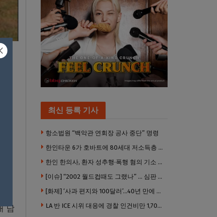
영장
최신 등록 기사
항소법원 “백악관 연회장 공사 중단” 명령
명의
한인타운 6가 호바트에 80세대 저소득층 아파트 준공
한인 한의사, 환자 성추행·폭행 혐의 기소 … 면허 긴급정지
[이슈] “2002 월드컵때도 그랬나” … 심판 성접대 의혹 해외로 일파만파, 4강 신화까지 불똥
[화제] ‘사과 편지와 100달러’…40년 만에 훔친 책 돌려준 절도범
LA 반 ICE 시위 대응에 경찰 인건비만 1,700만 달러 썼다.
대 남