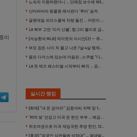
노숙자 지원하랬더니 … 단체장 보수에 165만 달러 ‘펑펑’
산타바바라 동물원 레서판다 ‘루비’ 숨져
글렌데일 프리스쿨에 차량 돌진 … 어린이 8명 경상
LA 북부 고먼 ‘리지 산불’, 헝그리 밸리로 급확산 … 5번 Fwy 양방향 전면 폐쇄
 중이
[석승환의 MLB] 덕아웃의 아시안(2) — 쥬우크, 지금 괜찮아요?
부모 잠든 사이 차 몰고 나온 7살·4살 형제…보행자 덮쳐 중태
몸은 다저스에 있는데 마음은…스쿠벌 “디트로이트로 돌아가고파”
LA 첫 재즈 페스티벌 시작부터 삐걱 … 공연 줄줄이 취소
실시간 랭킹
[화제] “내 돈 갚아라” 김원석씨 자택 앞 1인 광대 시위 … 한인 투자사, “108만 달러 못받아”
’10억 빚’ 안갚고 미국 온 한인 부부 … 예금보험공사, 미국서 소송
위조여권으로 미국 재입국한 추방 한인, 120만 달러 은행 사기 행각
[충격] “외국인 심판들에 성접대” … 쑥대밭된 축협 어디까지 추락하나