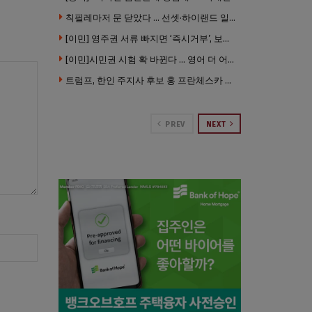
칙필레마저 문 닫았다 … 선셋·하이랜드 일대 ‘황량한 거리’로
[이민] 영주권 서류 빠지면 ‘즉시거부’, 보완기회 없다 … 이민심사 8월부터 확 바뀐다
[이민]시민권 시험 확 바뀐다 … 영어 더 어렵게, 민간시험 도입 추진
트럼프, 한인 주지사 후보 홍 프란체스카 정조준 … “미치광이다”
PREV
NEXT