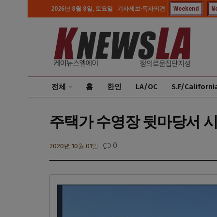
2026년 8월 8일, 토요일
기사제보·독자의견
Weekend
N
전체
홈
한인
LA/OC
S.F/Californi
주택가 수영장 뒷마당서 시신
0
2020년 10월 01일