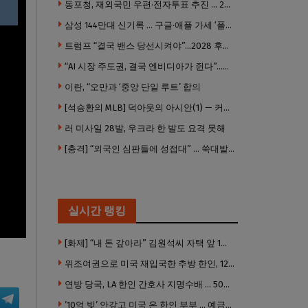
동포청, 재외국민 우편·전자투표 추진 … 2028년 도입 목표
삼성 144만대 신기록 … 구글·애플 가세 ‘폴더블 대전’ 열린다
트럼프 “결국 밴스 당선시켜야”…2028 후계 구도 힘 싣나
“AI 시장 주도권, 결국 엔비디아가 쥔다”…모건스탠리 장담
이란, “오만과 ‘중앙 단일 루트’ 합의
[석승환의 MLB] 덕아웃의 아시안(1) — 커트 스즈키가 우리에게 묻는 것
러 미사일 28발, 우크라 한 발도 요격 못해
[충격] “외국인 심판들에 성접대” … 쑥대밭된 축협 어디까지 추락하나
실시간 랭킹
[화제] “내 돈 갚아라” 김원석씨 자택 앞 1인 광대 시위 … 한인 투자사, “108만 달러 못받아”
위조여권으로 미국 재입국한 추방 한인, 120만 달러 은행 사기 행각
연방 당국, LA 한인 간호사 지명수배 … 500만 달러 메디캐어 사기, 선고 직전 한국 도주
’10억 빚’ 안갚고 미국 온 한인 부부 … 예금보험공사, 미국서 소송