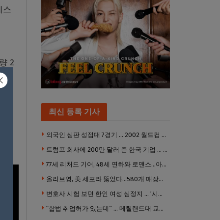
 세스
량 2
최신 등록 기사
외국인 심판 성접대 7경기 … 2002 월드컵 4강 신화도 흔들
트럼프 회사에 200만 달러 준 한국 기업 … 민주당 뇌물의혹 조사
77세 리처드 기어, 48세 연하와 로맨스…아들과 3살 차
올리브영, 美 세포라 뚫었다…580개 매장에 ‘K뷰티에딧’ 론칭
변호사 시험 보던 한인 여성 심정지 … ‘시험장측 대응 부적절’ 소송
“합법 취업허가 있는데” … 메릴랜드대 교수, 공항서 ICE에 체포, 구금 중