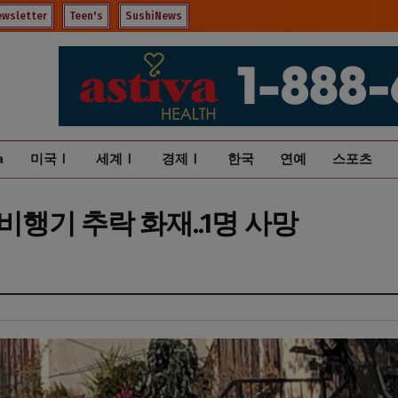
ewsletter
Teen's
SushiNews
a
미국Ⅰ
세계Ⅰ
경제Ⅰ
한국
연예
스포츠
행기 추락 화재..1명 사망