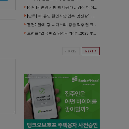
[이민]시민권 시험 확 바뀐다 … 영어 더 어렵게, 민간시험 도입 추진
[단독] OC 유명 한인식당 업주 ‘망신살’ … 육류대금 안 갚자 식당서 공개추심
팰컨9 달에 ‘쾅’ … 다누리, 충돌 직후 달 표면 촬영 유일 탐사선
트럼프 “결국 밴스 당선시켜야”…2028 후계 구도 힘 싣나
PREV
NEXT