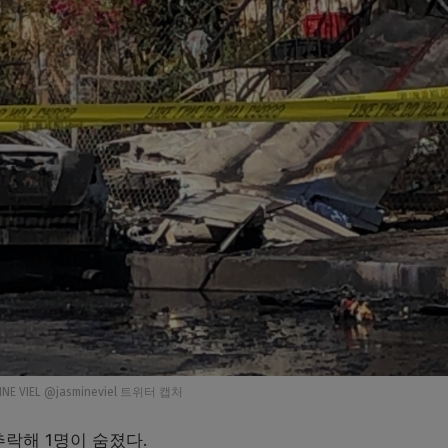
INE VIEL @jasmineviel 트위터 캡처
락해 1명이 숨졌다.