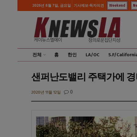
2026년 8월 7일, 금요일
기사제보·독자의견
Weekend
N
전체
홈
한인
LA/OC
S.F/Californi
샌퍼난도밸리 주택가에 경비
0
2020년 11월 12일