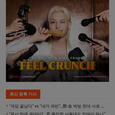
최신 등록 기사
“게임 끝났다” vs “내가 과반”…鄭·金 박빙 전대 서로 우위 주장
“육사 탓에 쿠데타?…尹 졸업한 서울대도 없애야 하나”