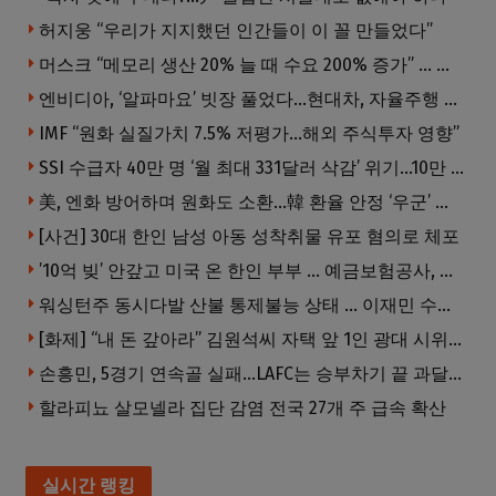
허지웅 “우리가 지지했던 인간들이 이 꼴 만들었다”
머스크 “메모리 생산 20% 늘 때 수요 200% 증가” … 반도체 매출 1조달러 눈 앞
엔비디아, ‘알파마요’ 빗장 풀었다…현대차, 자율주행 속도내나
IMF “원화 실질가치 7.5% 저평가…해외 주식투자 영향”
SSI 수급자 40만 명 ‘월 최대 331달러 삭감’ 위기…10만 명은 수급자격 상실
美, 엔화 방어하며 원화도 소환…韓 환율 안정 ‘우군’ 되나
[사건] 30대 한인 남성 아동 성착취물 유포 혐의로 체포
’10억 빚’ 안갚고 미국 온 한인 부부 … 예금보험공사, 미국서 소송
워싱턴주 동시다발 산불 통제불능 상태 … 이재민 수십만명
[화제] “내 돈 갚아라” 김원석씨 자택 앞 1인 광대 시위 … 한인 투자사, “108만 달러 못받아”
손흥민, 5경기 연속골 실패…LAFC는 승부차기 끝 과달라하라 격파
할라피뇨 살모넬라 집단 감염 전국 27개 주 급속 확산
실시간 랭킹