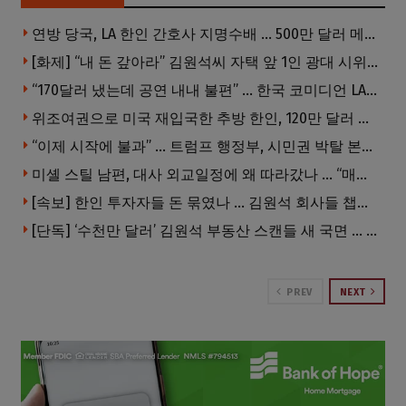
연방 당국, LA 한인 간호사 지명수배 … 500만 달러 메디캐어 사기, 선고 직전 한국 도주
[화제] “내 돈 갚아라” 김원석씨 자택 앞 1인 광대 시위 … 한인 투자사, “108만 달러 못받아”
“170달러 냈는데 공연 내내 불편” … 한국 코미디언 LA공연, 음향 불량에 외모 비하 개그 논란
위조여권으로 미국 재입국한 추방 한인, 120만 달러 은행 사기 행각
“이제 시작에 불과” … 트럼프 행정부, 시민권 박탈 본격화
미셸 스틸 남편, 대사 외교일정에 왜 따라갔나 … “매우 이례적”
[속보] 한인 투자자들 돈 묶였나 … 김원석 회사들 챕터7 강제파산·자진파산 잇따라 신청
[단독] ‘수천만 달러’ 김원석 부동산 스캔들 새 국면 … 한인 투자자들 소송 잇따라 ‘디폴트’ 절차
PREV
NEXT