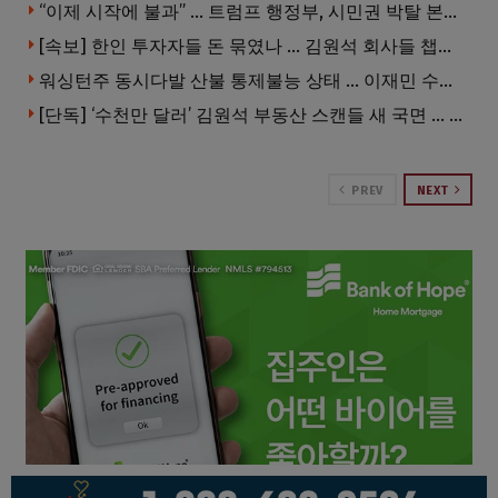
“이제 시작에 불과” … 트럼프 행정부, 시민권 박탈 본격화
[속보] 한인 투자자들 돈 묶였나 … 김원석 회사들 챕터7 강제파산·자진파산 잇따라 신청
워싱턴주 동시다발 산불 통제불능 상태 … 이재민 수십만명
[단독] ‘수천만 달러’ 김원석 부동산 스캔들 새 국면 … 한인 투자자들 소송 잇따라 ‘디폴트’ 절차
PREV
NEXT