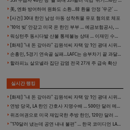
SSI 수급자 40만 명 ‘월 최대 331달러 삭감’ 위기…10만 명은 수급자격 상실
美, 엔화 방어하며 원화도 소환…韓 환율 안정 ‘우군’ 되나
[사건] 30대 한인 남성 아동 성착취물 유포 혐의로 체포
’10억 빚’ 안갚고 미국 온 한인 부부 … 예금보험공사, 미국서 소송
워싱턴주 동시다발 산불 통제불능 상태 … 이재민 수십만명
[화제] “내 돈 갚아라” 김원석씨 자택 앞 1인 광대 시위 … 한인 투자사, “108만 달러 못받아”
손흥민, 5경기 연속골 실패…LAFC는 승부차기 끝 과달라하라 격파
할라피뇨 살모넬라 집단 감염 전국 27개 주 급속 확산
실시간 랭킹
[화제] “내 돈 갚아라” 김원석씨 자택 앞 1인 광대 시위 … 한인 투자사, “108만 달러 못받아”
연방 당국, LA 한인 간호사 지명수배 … 500만 달러 메디캐어 사기, 선고 직전 한국 도주
위조여권으로 미국 재입국한 추방 한인, 120만 달러 은행 사기 행각
“170달러 냈는데 공연 내내 불편” … 한국 코미디언 LA공연, 음향 불량에 외모 비하 개그 논란