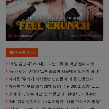
최신 등록 기사
“게임 끝났다” vs “내가 과반”…鄭·金 박빙 전대 서로 우위 주장
“육사 탓에 쿠데타?…尹 졸업한 서울대도 없애야 하나”
허지웅 “우리가 지지했던 인간들이 이 꼴 만들었다”
머스크 “메모리 생산 20% 늘 때 수요 200% 증가” … 반도체 매출 1조달러 눈 앞
엔비디아, ‘알파마요’ 빗장 풀었다…현대차, 자율주행 속도내나
IMF “원화 실질가치 7.5% 저평가…해외 주식투자 영향”