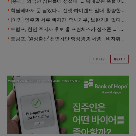
[충격] “외국인 심판들에 성접대” … 쑥대밭된 축협 어디까지 추락하나
칙필레마저 문 닫았다 … 선셋·하이랜드 일대 ‘황량한 거리’로
[이민] 영주권 서류 빠지면 ‘즉시거부’, 보완기회 없다 … 이민심사 8월부터 확 바뀐다
트럼프, 한인 주지사 후보 홍 프란체스카 정조준 … “미치광이다”
트럼프, ‘원정출산’ 전면차단 행정명령 서명 …비자취소·입국금지·추방까지
PREV
NEXT