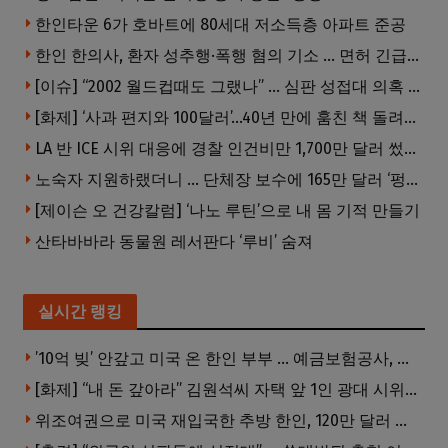
한인타운 6가 호바트에 80세대 저소득층 아파트 준공
한인 한의사, 환자 성추행·폭행 혐의 기소 … 면허 긴급정지
[이슈] “2002 월드컵때도 그랬나” … 심판 성접대 의혹 해외로 일파만파, 4강 신화까지 불똥
[화제] ‘사과 편지와 100달러’…40년 만에 훔친 책 돌려준 절도범
LA 반 ICE 시위 대응에 경찰 인건비만 1,700만 달러 썼다.
노숙자 지원하랬더니 … 단체장 보수에 165만 달러 ‘펑펑’
[제이슨 오 건강칼럼] ‘나노 루틴’으로 내 몸 기적 만들기
산타바바라 동물원 레서판다 ‘루비’ 숨져
실시간 랭킹
’10억 빚’ 안갚고 미국 온 한인 부부 … 예금보험공사, 미국서 소송
[화제] “내 돈 갚아라” 김원석씨 자택 앞 1인 광대 시위 … 한인 투자사, “108만 달러 못받아”
위조여권으로 미국 재입국한 추방 한인, 120만 달러 은행 사기 행각