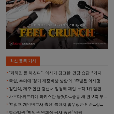
최신 등록 기사
“과하면 몸 해친다”…의사가 경고한 ‘건강 습관’ 5가지
국힘, 추미애 ‘경기 재정비상 상황’에 “주범은 이재명 전 지사”
김민석, 제주·인천 경선서 정청래 제압 누적 1위 탈환
사우디·튀르키예·파키스탄 뭉쳤다…중동 새 안보축 부상하나
‘트럼프 개인변호사 출신’ 블랜치 법무장관 인준…상원 50대49 가결
항소법원 “백악관 연회장 공사 중단” 명령