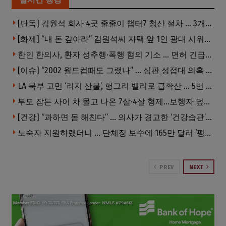
[단독] 김원석 회사 4곳 줄줄이 챕터7 청산 절차 … 3개 법인 같은 날 동시 파산 신청
[화제] “내 돈 갚아라” 김원석씨 자택 앞 1인 광대 시위 … 한인 투자사, “108만 달러 못받아”
한인 한의사, 환자 성추행·폭행 혐의 기소 … 면허 긴급정지
[이슈] “2002 월드컵때도 그랬나” … 심판 성접대 의혹 해외로 일파만파, 4강 신화까지 불똥
LA 북부 고먼 ‘리지 산불’, 헝그리 밸리로 급확산 … 5번 Fwy 양방향 전면 폐쇄
부모 잠든 사이 차 몰고 나온 7살·4살 형제…보행자 덮쳐 중태
[건강] “과하면 몸 해친다” … 의사가 경고한 ‘건강습관’ 5가지
노숙자 지원하랬더니 … 단체장 보수에 165만 달러 ‘펑펑’
PREV
NEXT