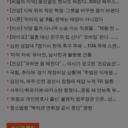
[비움의 미악] 똥오줌도 번뇌도 버린다…100년 해우소의 철학
[건강] 식탁 위의 작은 혁명: 그릇을 바꾸면 몸이 바뀐다
[시론] ‘악마의 달’ 8월, 문제는 태양이 아니었다
[이슈] 식당 옮겨 다니며 소송 거는 직원들 .. “채용 전 반드시 확인해야”
[라이프] “결혼 대신 친구와 집 산다” ‘코바잉’ 뜬다 … 내 집 마련 공식 바뀌었다
심판 성접대 7경기서 한국 축구 무패 … FIFA 국제 스캔들 번지나
‘마약 자숙’ 유아인, 남사친과 볼뽀뽀 근황
[건강] “과하면 몸 해친다” … 의사가 경고한 ‘건강습관’ 5가지
국힘, 추미애 ‘경기 재정비상 상황’에 “주범은 이재명 전 지사”
김민석, 제주·인천 경선서 정청래 제압 누적 1위 탈환
사우디·튀르키예·파키스탄 뭉쳤다…중동 새 안보축 부상하나
‘트럼프 개인변호사 출신’ 블랜치 법무장관 인준…상원 50대49 가결
항소법원 “백악관 연회장 공사 중단” 명령
실시간 랭킹