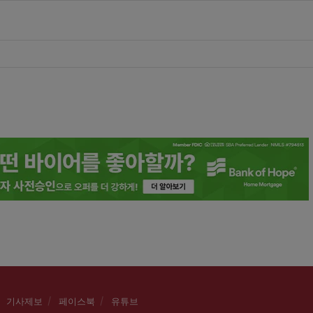
기사제보
페이스북
유튜브