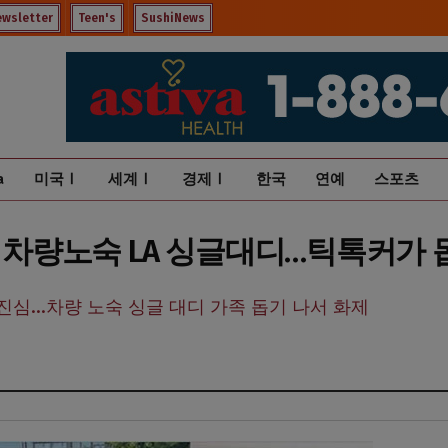
ewsletter
Teen's
SushiNews
a
미국Ⅰ
세계Ⅰ
경제Ⅰ
한국
연예
스포츠
는 차량노숙 LA 싱글대디…틱톡커가 
심...차량 노숙 싱글 대디 가족 돕기 나서 화제