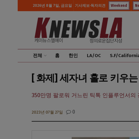
2026년 8월 7일, 금요일
기사제보·독자의견
Weekend
N
전체
홈
한인
LA/OC
S.F/Californi
[ 화제] 세자녀 홀로 키우
350만명 팔로워 거느린 틱톡 인플루언서의 진
0
2023년 07월 27일