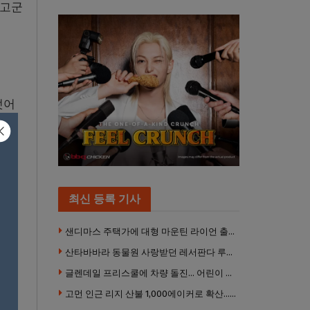
 고군
벗어
최신 등록 기사
샌디마스 주택가에 대형 마운틴 라이언 출몰… 당국 긴급 대응, 주민 접근 자제 당부
산타바바라 동물원 사랑받던 레서판다 루비 사망… 갓 태어난 새끼 2마리 잃은 지 수주 만
글렌데일 프리스쿨에 차량 돌진… 어린이 8명 경상
고먼 인근 리지 산불 1,000에이커로 확산… 5번 프리웨이 양방향 전면 폐쇄