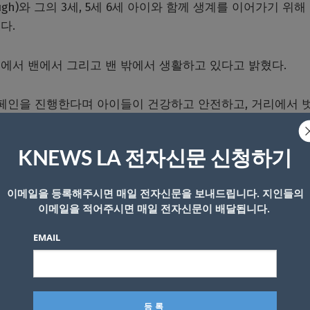
ugh)
와 그의
3
세
, 5
세
6
세 아이와 함께 생계를 이어가기 위해
렸다
.
에서 밴에서 그리고 밴 밖에서 생활하고 있다고 밝혔다
.
캠페인을 진행한다며 아이들이 건강하고 안전하고
,
거리에서 
KNEWS LA 전자신문 신청하기
 도움도 필요한 것으로 전해졌다
.
이메일을 등록해주시면 매일 전자신문을 보내드립니다. 지인들의
었으며 사회적인 도움도 받지 못한 것으로 알려졌다
.
이메일을 적어주시면 매일 전자신문이 배달됩니다.
EMAIL
ideo/7259914295381691690?
감사하다고 도움을 대신 요청했다
.