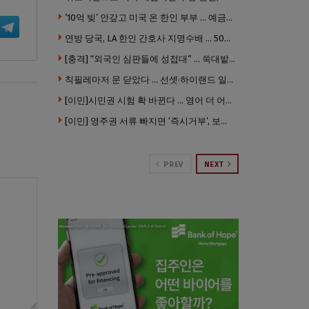
’10억 빚’ 안갚고 미국 온 한인 부부 … 예금보험공사, 미국서 소송
연방 당국, LA 한인 간호사 지명수배 … 500만 달러 메디캐어 사기, 선고 직전 한국 도주
[충격] “외국인 심판들에 성접대” … 쑥대밭된 축협 어디까지 추락하나
칙필레마저 문 닫았다 … 선셋·하이랜드 일대 ‘황량한 거리’로
[이민]시민권 시험 확 바뀐다 … 영어 더 어렵게, 민간시험 도입 추진
[이민] 영주권 서류 빠지면 ‘즉시거부’, 보완기회 없다 … 이민심사 8월부터 확 바뀐다
PREV
NEXT