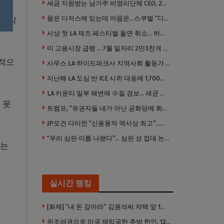
세금 지원받는 남가주 비영리단체 CEO, 2년간 160만 달러 이상 받아… 미사용 휴가수당만 수십만 달러
몸은 다저스에 있는데 마음은…스쿠벌 “디트로이트로 돌아가고파”
고 밝
사상 첫 LA 재즈 페스티벌 돌연 취소… 허가·행사 준비 문제로 일정 변경
미 고용시장 급랭 … 7월 일자리 2만3천개 감소 ‘예상 밖 쇼크’
극적으
사우스 LA 하이드파크서 지역사회 활동가 대낮 총격 사망… 용의자 도주
지난해 LA 도심 반 ICE 시위 대응에 1,700만 달러 이상 지출… LAPD, 대규모 시위 대비 강화 필요
LA 카운티 일부 해변에 수질 경보… 세균 수치 기준 초과, 입수 자제 당부
 못
트럼프, “유권자들 내가 아닌 공화당에 화난 것”
JP모건 다이먼 “신용융자 역사상 최고”…숨은 레버리지 경고
“우리 심판 이름 나왔다”… 심판 성 접대 논란에 日 축구계 발칵
로는
실시간 랭킹
[화제] “내 돈 갚아라” 김원석씨 자택 앞 1인 광대 시위 … 한인 투자사, “108만 달러 못받아”
위조여권으로 미국 재입국한 추방 한인, 120만 달러 은행 사기 행각