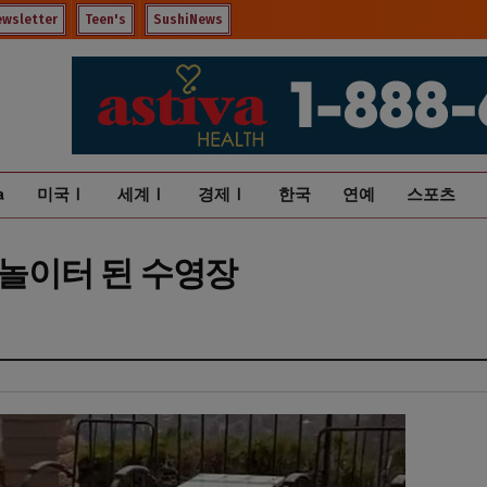
ewsletter
Teen's
SushiNews
a
미국Ⅰ
세계Ⅰ
경제Ⅰ
한국
연예
스포츠
 놀이터 된 수영장