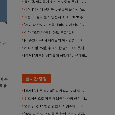
동포청, 재외국민 우편·전자투표 추진 … 2028년 도입 목표
삼성 144만대 신기록 … 구글·애플 가세 ‘폴더블 대전’ 열린다
트럼프 “결국 밴스 당선시켜야”…2028 후계 구도 힘 싣나
이 지
“AI 시장 주도권, 결국 엔비디아가 쥔다”…모건스탠리 장담
이란, “오만과 ‘중앙 단일 루트’ 합의
[석승환의 MLB] 덕아웃의 아시안(1) — 커트 스즈키가 우리에게 묻는 것
최선
러 미사일 28발, 우크라 한 발도 요격 못해
[충격] “외국인 심판들에 성접대” … 쑥대밭된 축협 어디까지 추락하나
실시간 랭킹
 마주
 위험
[화제] “내 돈 갚아라” 김원석씨 자택 앞 1인 광대 시위 … 한인 투자사, “108만 달러 못받아”
위조여권으로 미국 재입국한 추방 한인, 120만 달러 은행 사기 행각
연방 당국, LA 한인 간호사 지명수배 … 500만 달러 메디캐어 사기, 선고 직전 한국 도주
’10억 빚’ 안갚고 미국 온 한인 부부 … 예금보험공사, 미국서 소송