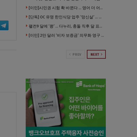
[이민]시민권 시험 확 바뀐다 … 영어 더 어렵게, 민간시험 도입 추진
[단독] OC 유명 한인식당 업주 ‘망신살’ … 육류대금 안 갚자 식당서 공개추심
팰컨9 달에 ‘쾅’ … 다누리, 충돌 직후 달 표면 촬영 유일 탐사선
[이민] 2만 달러 ‘비자 보증금’ 의무화 영구 시행 … 입국 문턱 더 높아진다.
PREV
NEXT