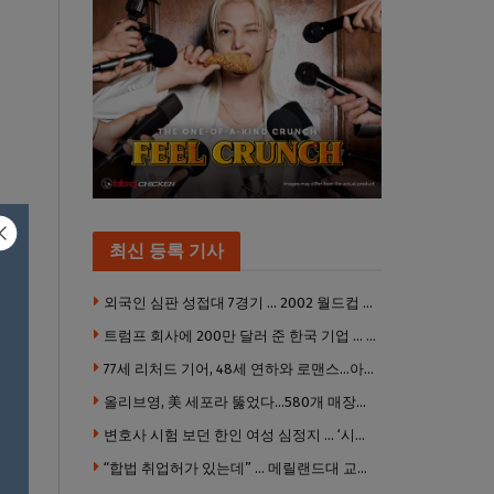
놀이
최신 등록 기사
외국인 심판 성접대 7경기 … 2002 월드컵 4강 신화도 흔들
트럼프 회사에 200만 달러 준 한국 기업 … 민주당 뇌물의혹 조사
77세 리처드 기어, 48세 연하와 로맨스…아들과 3살 차
올리브영, 美 세포라 뚫었다…580개 매장에 ‘K뷰티에딧’ 론칭
변호사 시험 보던 한인 여성 심정지 … ‘시험장측 대응 부적절’ 소송
“합법 취업허가 있는데” … 메릴랜드대 교수, 공항서 ICE에 체포, 구금 중