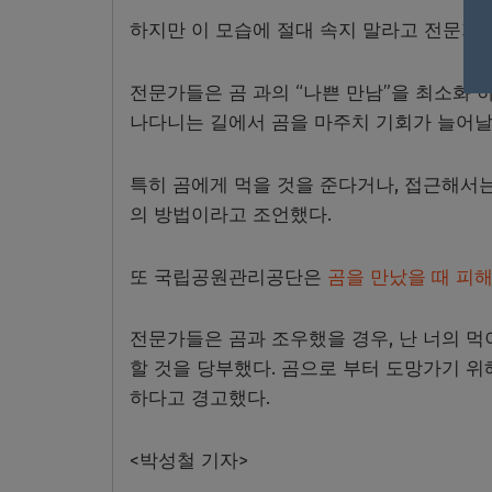
하지만 이 모습에 절대 속지 말라고 전문가
전문가들은 곰 과의
“
나쁜 만남
”
을 최소화 
나다니는 길에서 곰을 마주치 기회가 늘어날
특히 곰에게 먹을 것을 준다거나
,
접근해서는
의 방법이라고 조언했다
.
또 국립공원관리공단은
곰을 만났을 때 피
전문가들은 곰과 조우했을 경우
,
난 너의 먹
할 것을 당부했다
.
곰으로 부터 도망가기 위
하다고 경고했다
.
<
박성철 기자
>