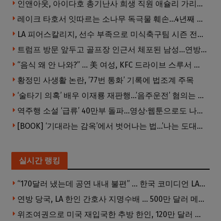
인앤아웃, 아이다호 총기난사 희생 직원 애슐리 가리베이 추모
레이크 타호서 잇따르는 소나무 독극물 훼손…4년째 용의자 오리무중
LA 피어스칼리지, 선수 부족으로 미식축구팀 시즌 전격 중단
트럼프 방문 앞두고 골프장 인근서 체포된 남성…연방 총기 혐의 적용
“음식 왜 안 나와?” … 美 여성, KFC 드라이브 스루서 소총 위협
황정민 사생활 논란, ’77번 통화’ 기록에 법조계 주목
‘술타기 의혹’ 배우 이재룡 재판행…’음주운전’ 혐의는 제외
역주행 소설 ‘급류’ 40만부 돌파…영상·웹툰으로도 나온다
[BOOK] ‘기대라는 감옥’에서 벗어나는 법…’나는 도대체 왜 눈치를 볼까’
실시간 랭킹
“170달러 냈는데 공연 내내 불편” … 한국 코미디언 LA공연, 음향 불량에 외모 비하 개그 논란
연방 당국, LA 한인 간호사 지명수배 … 500만 달러 메디캐어 사기, 선고 직전 한국 도주
위조여권으로 미국 재입국한 추방 한인, 120만 달러 은행 사기 행각