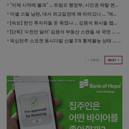
“이제 시작에 불과” … 트럼프 행정부, 시민권 박탈 본격화
미셸 스틸 남편, 대사 외교일정에 왜 따라갔나 … “매우 이례적”
[속보] 한인 투자자들 돈 묶였나 … 김원석 회사들 챕터7 강제파산·자진파산 잇따라 신청
[단독] ‘수천만 달러’ 김원석 부동산 스캔들 새 국면 … 한인 투자자들 소송 잇따라 ‘디폴트’ 절차
워싱턴주 스포캔 동시다발 산불 3개 통제불능 상태 … 이재민 수십만명
PREV
NEXT