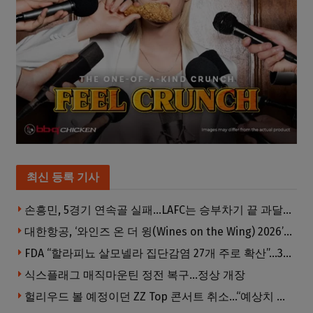
최신 등록 기사
손흥민, 5경기 연속골 실패…LAFC는 승부차기 끝 과달라하라 격파
대한항공, ‘와인즈 온 더 윙(Wines on the Wing) 2026’ 5개 부문 수상
FDA “할라피뇨 살모넬라 집단감염 27개 주로 확산”…345명 감염·36명 입원
식스플래그 매직마운틴 정전 복구…정상 개장
헐리우드 볼 예정이던 ZZ Top 콘서트 취소…“예상치 못한 인력 문제”