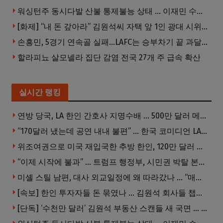
워싱턴주 동시다발 산불 통제불능 상태 … 이재민 수십만명
[화제] “내 돈 갚아라” 김원석씨 자택 앞 1인 광대 시위 … 한인 투자사, “108만 달러 못받아”
손흥민, 5경기 연속골 실패…LAFC는 승부차기 끝 과달라하라 격파
할라피뇨 살모넬라 집단 감염 전국 27개 주 급속 확산
실시간 랭킹
연방 당국, LA 한인 간호사 지명수배 … 500만 달러 메디캐어 사기, 선고 직전 한국 도주
“170달러 냈는데 공연 내내 불편” … 한국 코미디언 LA공연, 음향 불량에 외모 비하 개그 논란
위조여권으로 미국 재입국한 추방 한인, 120만 달러 은행 사기 행각
“이제 시작에 불과” … 트럼프 행정부, 시민권 박탈 본격화
미셸 스틸 남편, 대사 외교일정에 왜 따라갔나 … “매우 이례적”
[속보] 한인 투자자들 돈 묶였나 … 김원석 회사들 챕터7 강제파산·자진파산 잇따라 신청
[단독] ‘수천만 달러’ 김원석 부동산 스캔들 새 국면 … 한인 투자자들 소송 잇따라 ‘디폴트’ 절차