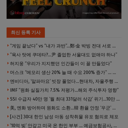
최신 등록 기사
“게임 끝났다” vs “내가 과반”…鄭·金 박빙 전대 서로 우위 주장
“육사 탓에 쿠데타?…尹 졸업한 서울대도 없애야 하나”
허지웅 “우리가 지지했던 인간들이 이 꼴 만들었다”
머스크 “메모리 생산 20% 늘 때 수요 200% 증가” … 반도체 매출 1조달러 눈 앞
엔비디아, ‘알파마요’ 빗장 풀었다…현대차, 자율주행 속도내나
IMF “원화 실질가치 7.5% 저평가…해외 주식투자 영향”
SSI 수급자 40만 명 ‘월 최대 331달러 삭감’ 위기…10만 명은 수급자격 상실
美, 엔화 방어하며 원화도 소환…韓 환율 안정 ‘우군’ 되나
[사건] 30대 한인 남성 아동 성착취물 유포 혐의로 체포
’10억 빚’ 안갚고 미국 온 한인 부부 … 예금보험공사, 미국서 소송