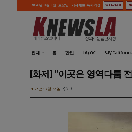
2026년 8월 8일, 토요일
기사제보·독자의견
Weekend
N
전체
홈
한인
LA/OC
S.F/Californi
[화제] “이곳은 영역다툼 전
0
2025년 07월 28일