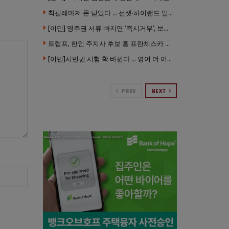
칙필레마저 문 닫았다 … 선셋·하이랜드 일대 ‘황량한 거리’로
[이민] 영주권 서류 빠지면 ‘즉시거부’, 보완기회 없다 … 이민심사 8월부터 확 바뀐다
트럼프, 한인 주지사 후보 홍 프란체스카 정조준 … “미치광이다”
[이민]시민권 시험 확 바뀐다 … 영어 더 어렵게, 민간시험 도입 추진
PREV
NEXT