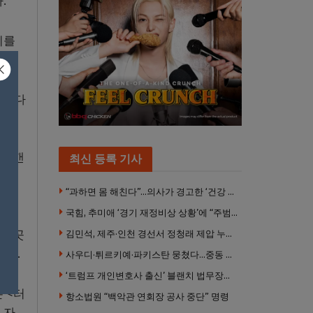
.
이를
 있다
 ‘캔
최신 등록 기사
“과하면 몸 해친다”…의사가 경고한 ‘건강 습관’ 5가지
국힘, 추미애 ‘경기 재정비상 상황’에 “주범은 이재명 전 지사”
색으
시 곳
김민석, 제주·인천 경선서 정청래 제압 누적 1위 탈환
했다.
사우디·튀르키예·파키스탄 뭉쳤다…중동 새 안보축 부상하나
‘트럼프 개인변호사 출신’ 블랜치 법무장관 인준…상원 50대49 가결
 <터
항소법원 “백악관 연회장 공사 중단” 명령
 자