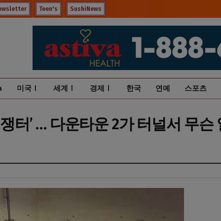
ewsletter
Teen's
SushiNews
a
미국Ⅰ
세계Ⅰ
경제Ⅰ
한국
연예
스포츠
쟁터’ … 다운타운 2가 터널서 무슨 