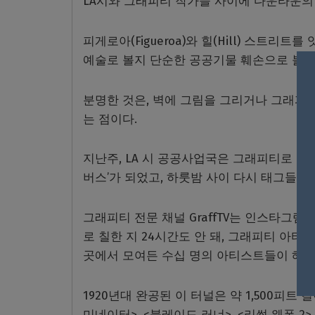
LA시와 그래피티 작가들 사이에 다운타운의 
피게로아(Figueroa)와 힐(Hill) 스트
예술로 볼지 단순한 공공기물 훼손으로 볼지
분명한 것은, 벽에 그림을 그리거나 그래피티
는 점이다.
지난주, LA 시 공공사업국은 그래피티로 가득
버스’가 되었고, 하룻밤 사이 다시 태그들이
그래피티 전문 채널 GraffTV는 인스타그
로 칠한 지 24시간도 안 돼, 그래피티 아티
곳에서 모여든 수십 명의 아티스트들이 해가
1920년대 완공된 이 터널은 약 1,500피트
미네이터>, <블레이드 러너>, <리썰 웨폰 