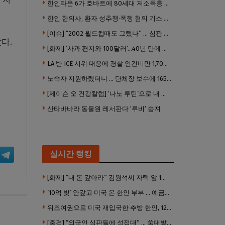
한인타운 6가 호바트에 80세대 저소득층 아파트 준공
한인 한의사, 환자 성추행·폭행 혐의 기소 … 면허 긴급정지
[이슈] “2002 월드컵때도 그랬나” … 심판 성접대 의혹 해외로 일파만파, 4강 신화까지 불똥
다.
[화제] ‘사과 편지와 100달러’…40년 만에 훔친 책 돌려준 절도범
LA 반 ICE 시위 대응에 경찰 인건비만 1,700만 달러 썼다.
노숙자 지원하랬더니 … 단체장 보수에 165만 달러 ‘펑펑’
[제이슨 오 건강칼럼] ‘나노 루틴’으로 내 몸 기적 만들기
산타바바라 동물원 레서판다 ‘루비’ 숨져
실시간 랭킹
[화제] “내 돈 갚아라” 김원석씨 자택 앞 1인 광대 시위 … 한인 투자사, “108만 달러 못받아”
’10억 빚’ 안갚고 미국 온 한인 부부 … 예금보험공사, 미국서 소송
위조여권으로 미국 재입국한 추방 한인, 120만 달러 은행 사기 행각
[충격] “외국인 심판들에 성접대” … 쑥대밭된 축협 어디까지 추락하나