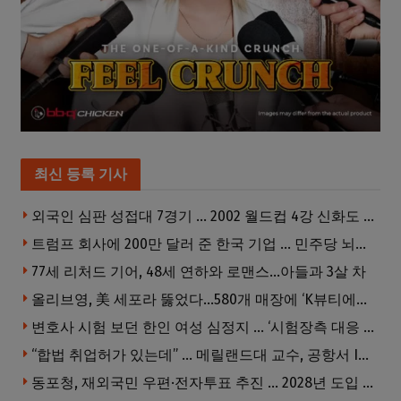
최신 등록 기사
외국인 심판 성접대 7경기 … 2002 월드컵 4강 신화도 흔들
트럼프 회사에 200만 달러 준 한국 기업 … 민주당 뇌물의혹 조사
77세 리처드 기어, 48세 연하와 로맨스…아들과 3살 차
올리브영, 美 세포라 뚫었다…580개 매장에 ‘K뷰티에딧’ 론칭
변호사 시험 보던 한인 여성 심정지 … ‘시험장측 대응 부적절’ 소송
“합법 취업허가 있는데” … 메릴랜드대 교수, 공항서 ICE에 체포, 구금 중
동포청, 재외국민 우편·전자투표 추진 … 2028년 도입 목표