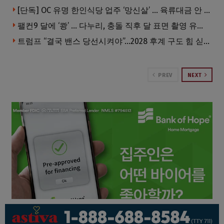
[단독] OC 유명 한인식당 업주 ‘망신살’ … 육류대금 안 갚자 식당서 공개추심
팰컨9 달에 ‘쾅’ … 다누리, 충돌 직후 달 표면 촬영 유일 탐사선
트럼프 “결국 밴스 당선시켜야”…2028 후계 구도 힘 싣나
PREV
NEXT