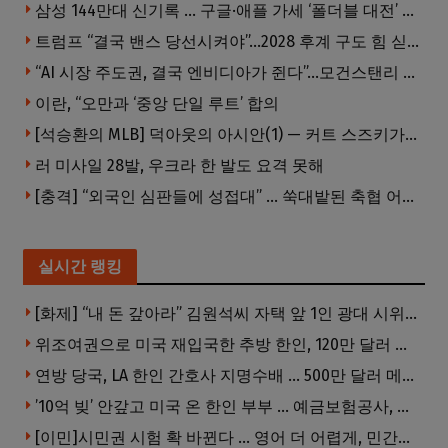
삼성 144만대 신기록 … 구글·애플 가세 ‘폴더블 대전’ 열린다
트럼프 “결국 밴스 당선시켜야”…2028 후계 구도 힘 싣나
“AI 시장 주도권, 결국 엔비디아가 쥔다”…모건스탠리 장담
이란, “오만과 ‘중앙 단일 루트’ 합의
[석승환의 MLB] 덕아웃의 아시안(1) — 커트 스즈키가 우리에게 묻는 것
러 미사일 28발, 우크라 한 발도 요격 못해
[충격] “외국인 심판들에 성접대” … 쑥대밭된 축협 어디까지 추락하나
실시간 랭킹
[화제] “내 돈 갚아라” 김원석씨 자택 앞 1인 광대 시위 … 한인 투자사, “108만 달러 못받아”
위조여권으로 미국 재입국한 추방 한인, 120만 달러 은행 사기 행각
연방 당국, LA 한인 간호사 지명수배 … 500만 달러 메디캐어 사기, 선고 직전 한국 도주
’10억 빚’ 안갚고 미국 온 한인 부부 … 예금보험공사, 미국서 소송
[이민]시민권 시험 확 바뀐다 … 영어 더 어렵게, 민간시험 도입 추진