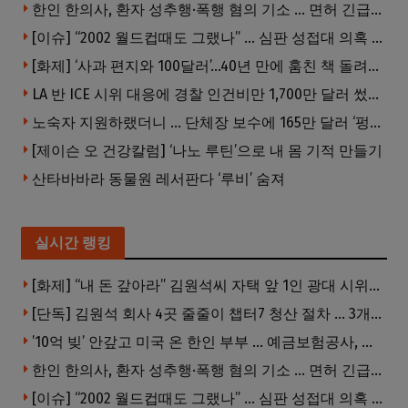
한인 한의사, 환자 성추행·폭행 혐의 기소 … 면허 긴급정지
[이슈] “2002 월드컵때도 그랬나” … 심판 성접대 의혹 해외로 일파만파, 4강 신화까지 불똥
[화제] ‘사과 편지와 100달러’…40년 만에 훔친 책 돌려준 절도범
LA 반 ICE 시위 대응에 경찰 인건비만 1,700만 달러 썼다.
노숙자 지원하랬더니 … 단체장 보수에 165만 달러 ‘펑펑’
[제이슨 오 건강칼럼] ‘나노 루틴’으로 내 몸 기적 만들기
산타바바라 동물원 레서판다 ‘루비’ 숨져
실시간 랭킹
[화제] “내 돈 갚아라” 김원석씨 자택 앞 1인 광대 시위 … 한인 투자사, “108만 달러 못받아”
[단독] 김원석 회사 4곳 줄줄이 챕터7 청산 절차 … 3개 법인 같은 날 동시 파산 신청
’10억 빚’ 안갚고 미국 온 한인 부부 … 예금보험공사, 미국서 소송
한인 한의사, 환자 성추행·폭행 혐의 기소 … 면허 긴급정지
[이슈] “2002 월드컵때도 그랬나” … 심판 성접대 의혹 해외로 일파만파, 4강 신화까지 불똥