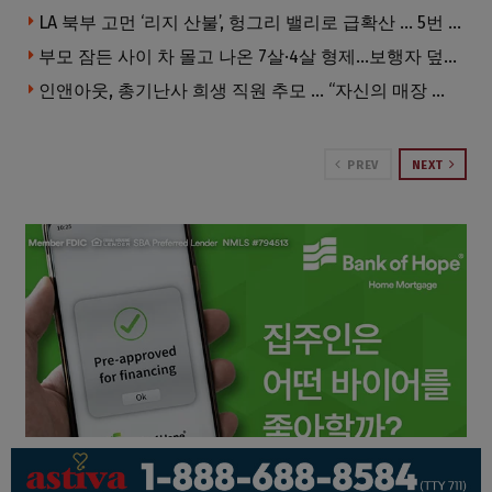
LA 북부 고먼 ‘리지 산불’, 헝그리 밸리로 급확산 … 5번 Fwy 양방향 전면 폐쇄
부모 잠든 사이 차 몰고 나온 7살·4살 형제…보행자 덮쳐 중태
인앤아웃, 총기난사 희생 직원 추모 … “자신의 매장 운영이 꿈이었다”
PREV
NEXT