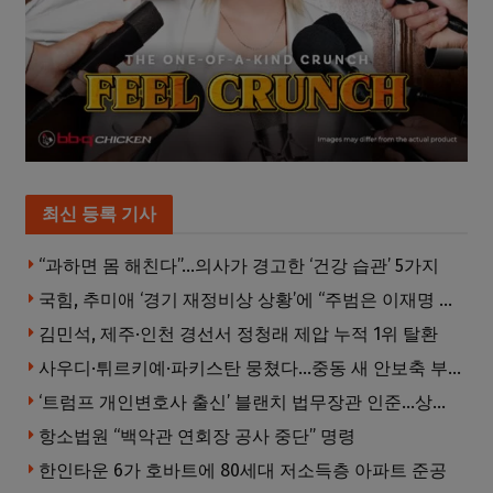
최신 등록 기사
“과하면 몸 해친다”…의사가 경고한 ‘건강 습관’ 5가지
국힘, 추미애 ‘경기 재정비상 상황’에 “주범은 이재명 전 지사”
김민석, 제주·인천 경선서 정청래 제압 누적 1위 탈환
사우디·튀르키예·파키스탄 뭉쳤다…중동 새 안보축 부상하나
‘트럼프 개인변호사 출신’ 블랜치 법무장관 인준…상원 50대49 가결
항소법원 “백악관 연회장 공사 중단” 명령
한인타운 6가 호바트에 80세대 저소득층 아파트 준공