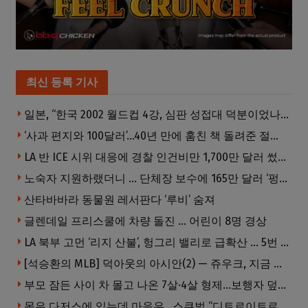
최신 등록 기사
일본, “한국 2002 월드컵 4강, 심판 성접대 덕분이었나” .. 파장 눈덩이
‘사과 편지와 100달러’…40년 만에 훔친 책 돌려준 절도범
LA 반 ICE 시위 대응에 경찰 인건비만 1,700만 달러 썼다.
노숙자 지원하랬더니 … 단체장 보수에 165만 달러 ‘펑펑’
산타바바라 동물원 레서판다 ‘루비’ 숨져
글렌데일 프리스쿨에 차량 돌진 … 어린이 8명 경상
LA 북부 고먼 ‘리지 산불’, 헝그리 밸리로 급확산 … 5번 Fwy 양방향 전면 폐쇄
[석승환의 MLB] 덕아웃의 아시안(2) — 쥬우크, 지금 괜찮아요?
부모 잠든 사이 차 몰고 나온 7살·4살 형제…보행자 덮쳐 중태
몸은 다저스에 있는데 마음은…스쿠벌 “디트로이트로 돌아가고파”