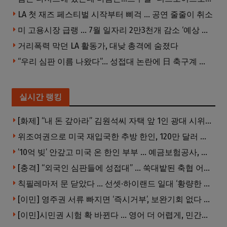
LA 첫 재즈 페스티벌 시작부터 삐걱 … 공연 줄줄이 취소
미 고용시장 급랭 … 7월 일자리 2만3천개 감소 ‘예상 밖 쇼크’
거리폭력 막던 LA 활동가, 대낮 총격에 숨졌다
“우리 심판 이름 나왔다”… 성접대 논란에 日 축구계 발칵
실시간 랭킹
[화제] “내 돈 갚아라” 김원석씨 자택 앞 1인 광대 시위 … 한인 투자사, “108만 달러 못받아”
위조여권으로 미국 재입국한 추방 한인, 120만 달러 은행 사기 행각
’10억 빚’ 안갚고 미국 온 한인 부부 … 예금보험공사, 미국서 소송
[충격] “외국인 심판들에 성접대” … 쑥대밭된 축협 어디까지 추락하나
칙필레마저 문 닫았다 … 선셋·하이랜드 일대 ‘황량한 거리’로
[이민] 영주권 서류 빠지면 ‘즉시거부’, 보완기회 없다 … 이민심사 8월부터 확 바뀐다
[이민]시민권 시험 확 바뀐다 … 영어 더 어렵게, 민간시험 도입 추진