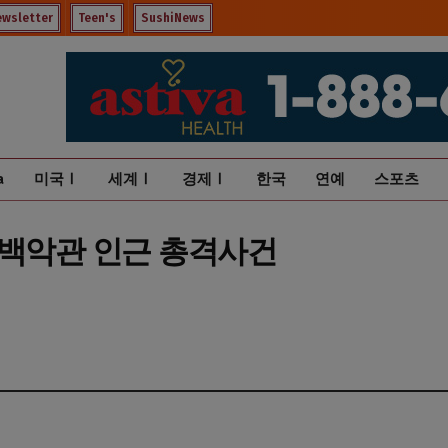
ewsletter
Teen's
SushiNews
a
미국Ⅰ
세계Ⅰ
경제Ⅰ
한국
연예
스포츠
 백악관 인근 총격사건