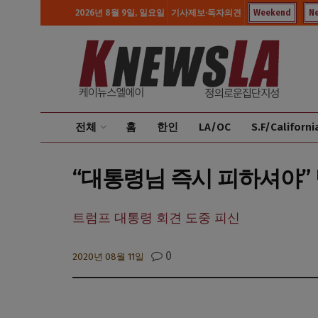
2026년 8월 9일, 일요일
기사제보·독자의견
Weekend
N
전체
홈
한인
LA/OC
S.F/Californi
“대통령님 즉시 피하셔야”
트럼프 대통령 회견 도중 피신
0
2020년 08월 11일