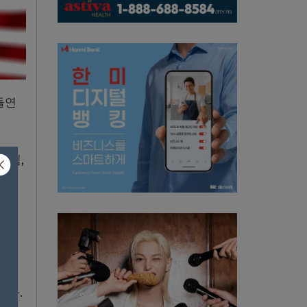
돌연
령님,
며
건이
됐다.