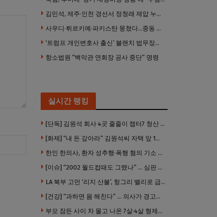
김민석, 제주·인천 경선서 정청래 제압 누적 1위 탈환
사우디·튀르키예·파키스탄 뭉쳤다…중동 새 안보축 부상하나
‘트럼프 개인변호사 출신’ 블랜치 법무장관 인준…상원 50대49 가결
항소법원 “백악관 연회장 공사 중단” 명령
실시간 랭킹
[단독] 김원석 회사 4곳 줄줄이 챕터7 청산 절차 … 3개 법인 같은 날 동시 파산 신청
[화제] “내 돈 갚아라” 김원석씨 자택 앞 1인 광대 시위 … 한인 투자사, “108만 달러 못받아”
한인 한의사, 환자 성추행·폭행 혐의 기소 … 면허 긴급정지
[이슈] “2002 월드컵때도 그랬나” … 심판 성접대 의혹 해외로 일파만파, 4강 신화까지 불똥
LA 북부 고먼 ‘리지 산불’, 헝그리 밸리로 급확산 … 5번 Fwy 양방향 전면 폐쇄
[건강] “과하면 몸 해친다” … 의사가 경고한 ‘건강습관’ 5가지
부모 잠든 사이 차 몰고 나온 7살·4살 형제…보행자 덮쳐 중태