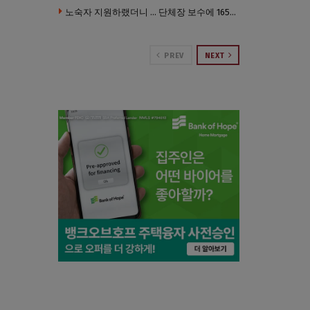
노숙자 지원하랬더니 … 단체장 보수에 165만 달러 ‘펑펑’
PREV
NEXT