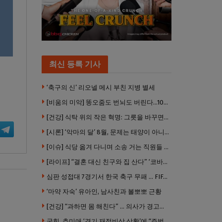
최신 등록 기사
‘축구의 신’ 리오넬 메시 부친 지병 별세
[비움의 미악] 똥오줌도 번뇌도 버린다…100년 해우소의 철학
[건강] 식탁 위의 작은 혁명: 그릇을 바꾸면 몸이 바뀐다
[시론] ‘악마의 달’ 8월, 문제는 태양이 아니었다
[이슈] 식당 옮겨 다니며 소송 거는 직원들 .. “채용 전 반드시 확인해야”
[라이프] “결혼 대신 친구와 집 산다” ‘코바잉’ 뜬다 … 내 집 마련 공식 바뀌었다
심판 성접대 7경기서 한국 축구 무패 … FIFA 국제 스캔들 번지나
‘마약 자숙’ 유아인, 남사친과 볼뽀뽀 근황
[건강] “과하면 몸 해친다” … 의사가 경고한 ‘건강습관’ 5가지
국힘, 추미애 ‘경기 재정비상 상황’에 “주범은 이재명 전 지사”