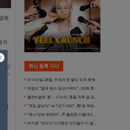
 법원
동의
최신 등록 기사
그리고
 준수
러 미사일 28발, 우크라 한 발도 요격 못해
승인
트럼프 “결국 밴스 당선시켜야”…2028 후계 구도 힘 싣나
팰컨9 달에 ‘쾅’ … 다누리, 충돌 직후 달 표면 촬영 유일 탐사선
안 미
“게임 끝났다” vs “내가 과반”…鄭·金 박빙 전대 서로 우위 주장
“육사 탓에 쿠데타?…尹 졸업한 서울대도 없애야 하나”
허지웅 “우리가 지지했던 인간들이 이 꼴 만들었다”