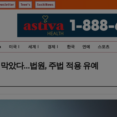
ewsletter
Teen's
SushiNews
a
미국Ⅰ
세계Ⅰ
경제Ⅰ
한국
연예
스포츠
 막았다…법원, 주법 적용 유예