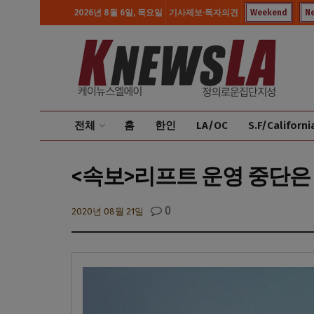
2026년 8월 6일, 목요일
기사제보·독자의견
Weekend
N
전체
홈
한인
LA/OC
S.F/Californi
<속보>리프트 운영 중단은
0
2020년 08월 21일