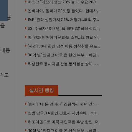
머스크 “메모리 생산 20% 늘 때 수요 200% 증가” … 반도체 매출 1조달러 눈 앞
엔비디아, ‘알파마요’ 빗장 풀었다…현대차, 자율주행 속도내나
 유급
IMF “원화 실질가치 7.5% 저평가…해외 주식투자 영향”
법을
SSI 수급자 40만 명 ‘월 최대 331달러 삭감’ 위기…10만 명은 수급자격 상실
美, 엔화 방어하며 원화도 소환…韓 환율 안정 ‘우군’ 되나
[사건] 30대 한인 남성 아동 성착취물 유포 혐의로 체포
 내용
’10억 빚’ 안갚고 미국 온 한인 부부 … 예금보험공사, 미국서 소송
워싱턴주 동시다발 산불 통제불능 상태 … 이재민 수십만명
존속도
실시간 랭킹
[화제] “내 돈 갚아라” 김원석씨 자택 앞 1인 광대 시위 … 한인 투자사, “108만 달러 못받아”
연방 당국, LA 한인 간호사 지명수배 … 500만 달러 메디캐어 사기, 선고 직전 한국 도주
위조여권으로 미국 재입국한 추방 한인, 120만 달러 은행 사기 행각
’10억 빚’ 안갚고 미국 온 한인 부부 … 예금보험공사, 미국서 소송