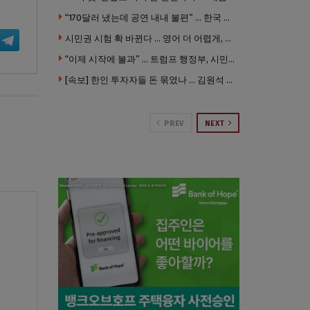
“170달러 냈는데 공연 내내 불편” … 한국 코미디언 LA공연, 음향 불량에 외모 비하 개그 논란
시민권 시험 확 바뀐다 … 영어 더 어렵게, 민간시험 도입 추진
“이제 시작에 불과” … 트럼프 행정부, 시민권 박탈 본격화
[속보] 한인 투자자들 돈 묶였나 … 김원석 회사들 챕터7 강제파산·자진파산 잇따라 신청
PREV
NEXT