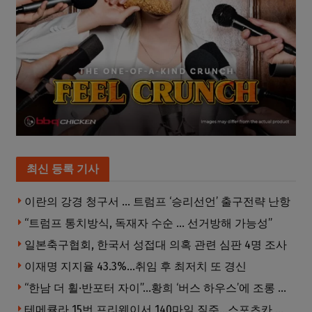
최신 등록 기사
이란의 강경 청구서 … 트럼프 ‘승리선언’ 출구전략 난항
“트럼프 통치방식, 독재자 수순 … 선거방해 가능성”
일본축구협회, 한국서 성접대 의혹 관련 심판 4명 조사
이재명 지지율 43.3%…취임 후 최저치 또 경신
“한남 더 휠·반포터 자이”…황희 ‘버스 하우스’에 조롱 쏟아져
테메큘라 15번 프리웨이서 140마일 질주…스포츠카 압수