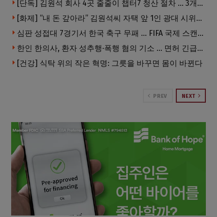
[단독] 김원석 회사 4곳 줄줄이 챕터7 청산 절차 … 3개 법인 같은 날 동시 파산 신청
[화제] “내 돈 갚아라” 김원석씨 자택 앞 1인 광대 시위 … 한인 투자사, “108만 달러 못받아”
심판 성접대 7경기서 한국 축구 무패 … FIFA 국제 스캔들 번지나
한인 한의사, 환자 성추행·폭행 혐의 기소 … 면허 긴급정지
[건강] 식탁 위의 작은 혁명: 그릇을 바꾸면 몸이 바뀐다
PREV
NEXT