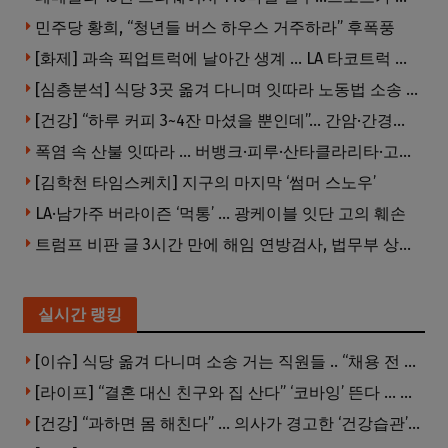
민주당 황희, “청년들 버스 하우스 거주하라” 후폭풍
[화제] 과속 픽업트럭에 날아간 생계 … LA 타코트럭 일가족 3명 부상
[심층분석] 식당 3곳 옮겨 다니며 잇따라 노동법 소송 … 피소된 곳 모두 LA·OC 한인 식당들
[건강] “하루 커피 3~4잔 마셨을 뿐인데”… 간암·간경변 위험 뚝
폭염 속 산불 잇따라 … 버뱅크·피루·산타클라리타·고먼 잇단 산불
[김학천 타임스케치] 지구의 마지막 ‘썸머 스노우’
LA·남가주 버라이즌 ‘먹통’ … 광케이블 잇단 고의 훼손
트럼프 비판 글 3시간 만에 해임 연방검사, 법무부 상대 소송
실시간 랭킹
[이슈] 식당 옮겨 다니며 소송 거는 직원들 .. “채용 전 반드시 확인해야”
[라이프] “결혼 대신 친구와 집 산다” ‘코바잉’ 뜬다 … 내 집 마련 공식 바뀌었다
[건강] “과하면 몸 해친다” … 의사가 경고한 ‘건강습관’ 5가지